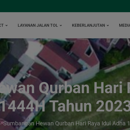
CT
LAYANAN JALAN TOL
KEBERLANJUTAN
MEDI
wan Qurban Hari R
1444H Tahun 202
Sumbangan Hewan Qurban Hari Raya Idul Adha 