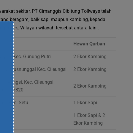
rakat sekitar, PT Cimanggis Cibitung Tollways telah
ang beragam, baik sapi maupun kambing, kepada
proyek. Wilayah-wilayah tersebut antara lain :
Hewan Qurban
agrak Kec. Gunung Putri
2 Ekor Kambing
s. Limusnunggal Kec. Cileungsi
2 Ekor Kambing
, Cileungsi, Kec. Cileungsi,
2 Ekor Kambing
Barat 16820
eng Kec. Setu
1 Ekor Sapi
1 Ekor Sapi & 2
Ekor Kambing