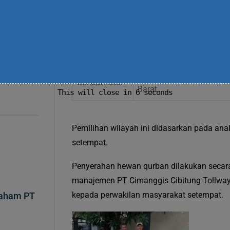
Jl swadaya 1 RT 001 RW 0
58
Jatikarya
Jatisampurna kota bekas
2
Kp. Rawa Jukang RT02/0
Mekarwangi
Barat
Kp. Rawa Julang RT 01/
Gandamekar
Barat
This will close in
4
seconds
Pemilihan wilayah ini didasarkan pada ana
setempat.
Penyerahan hewan qurban dilakukan secara 
manajemen PT Cimanggis Cibitung Tollway
kepada perwakilan masyarakat setempat.
Saham PT