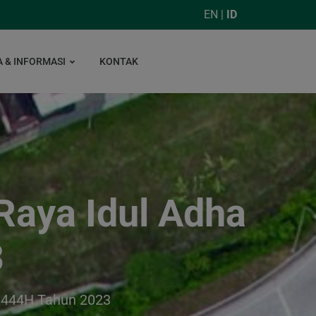
EN
|
ID
A & INFORMASI
KONTAK
aya Idul Adha
3
1444H Tahun 2023