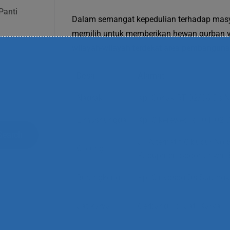
Panti
Dalam semangat kepedulian terhadap masya
memilih untuk memberikan hewan qurban y
wilayah-wilayah terdekat area pembangunan 
Desa
Alamat
Nagrak
Kp. Cohak RT 02/06 Ds N
Limusnunggal
Kp. Cikerewes RT 04/02 D
Search
Jl. Alternatif Cibubur No.6
Cileungsi
Kabupaten Bogor, Jawa 
Burangkeng
Kp. Cinyosog Ds Burangk
Jatikarya
Gerbang Tol Jati Karya