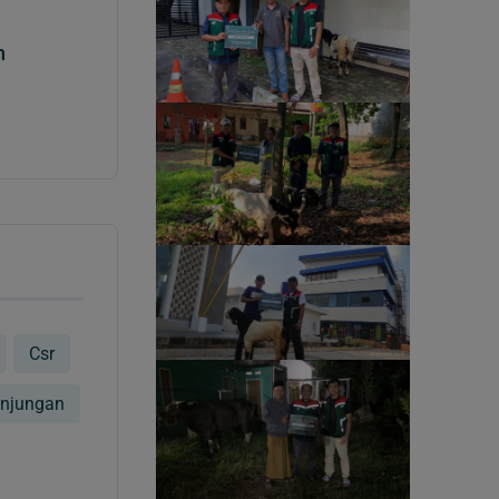
n
Csr
njungan