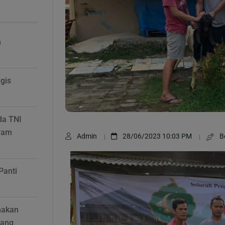
m
gis
da TNI
ram
Admin
28/06/2023 10:03 PM
B
Panti
nakan
bang