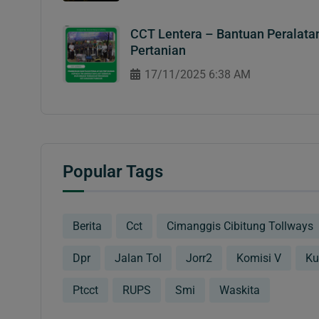
CCT Lentera – Bantuan Peralata
Pertanian
17/11/2025 6:38 AM
Popular Tags
Berita
Cct
Cimanggis Cibitung Tollways
Dpr
Jalan Tol
Jorr2
Komisi V
Ku
Ptcct
RUPS
Smi
Waskita