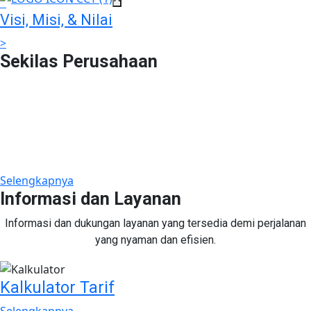
>
Visi, Misi, & Nilai
>
Sekilas Perusahaan
Didirikan pada tanggal 22 Februari 2008 berdasarkan Akta
Notaris Agus Madjid, SH No. 52, PT Cimanggis Cibitung
Tollways (CCT) merupakan Badan Usaha Jalan Tol yang
mengelola Ruas Cimanggis-Cibitung sepanjang 26.184 KM
dengan masa konsesi 45 tahun.
Selengkapnya
Informasi dan Layanan
Informasi dan dukungan layanan yang tersedia demi perjalanan
yang nyaman dan efisien.
Kalkulator Tarif
Selengkapnya