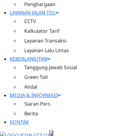
berperan dalam pertumbuhan
Penghargaan
ekonomi nasional
LAYANAN JALAN TOL
CCTV
Kalkulator Tarif
Layanan Transaksi
Live CCTV
Layanan Lalu Lintas
Ruas Cimanggis Cibitung
KEBERLANJUTAN
Tanggung Jawab Sosial
Inisiatif dan Komitmen untuk
Green Toll
Keberlanjutan
Andal
Layanan Jalan Tol
MEDIA & INFORMASI
>
Siaran Pers
Tanggung Jawab Sosial
Berita
>
KONTAK
Penghargaan Perusahaan
X