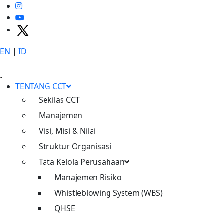
EN
|
ID
X
P
T
C
i
m
a
n
g
g
i
s
C
i
b
i
t
u
n
g
T
o
l
l
w
a
y
s
TENTANG CCT
Sekilas CCT
Manajemen
Visi, Misi & Nilai
Struktur Organisasi
Tata Kelola Perusahaan
Konektivitas
Manajemen Risiko
Whistleblowing System (WBS)
Meningkatkan konektivitas dan
QHSE