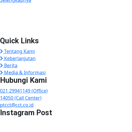
Plaza Tol Jatikarya, RT 002/RW 005, Kelurahan Jatikarya,
Kecamatan Jatisampurna, Kota Bekasi, Provinsi
Jawa Barat 17435
Quick Links
Tentang Kami
Keberlanjutan
Berita
Media & Informasi
Hubungi Kami
021 29941149 (Office)
14050 (Call Center)
ptcct@cct.co.id
Instagram Post