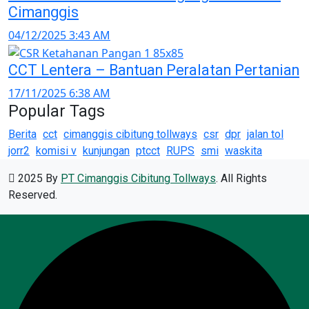
Cimanggis
04/12/2025 3:43 AM
CCT Lentera – Bantuan Peralatan Pertanian
17/11/2025 6:38 AM
Popular Tags
Berita
cct
cimanggis cibitung tollways
csr
dpr
jalan tol
jorr2
komisi v
kunjungan
ptcct
RUPS
smi
waskita
2025 By
PT Cimanggis Cibitung Tollways
. All Rights
Reserved.