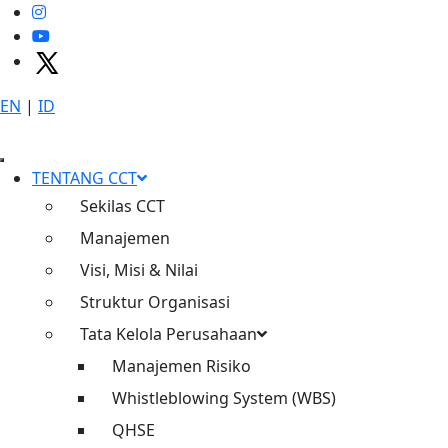
EN
|
ID
Tag:
cimanggis cibitung tollways
Home
TENTANG CCT
cimanggis cibitung tollways
Sekilas CCT
Manajemen
Admin
16/04/2023 8:07 AM
Berita
Visi, Misi & Nilai
Fungsional Jalan Tol Cimanggis –
Struktur Organisasi
Cibitung Seksi 2A Segmen Jatikarya
Tata Kelola Perusahaan
– Cikeas
Manajemen Risiko
Bekasi, 16 April 2023 – Jalan Tol Cimanggis – Cibitung,
Whistleblowing System (WBS)
READ MORE
QHSE