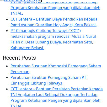
TNI Angkatan Laut Sebagai Dukungan Terhadap
Program Ketahanan Pangan yang dijalankan oleh
TNI AL.
CCT Lentera – Bantuan Biaya Pendidikan kepada
Panti Asuhan Guardian Holy Angel, Kota Bekasi.
PT Cimanggis Cibitung Tollways (“CCT”)
melaksanakan program renovasi Musala Nurul
Falah di Desa Lubang Buaya, Kecamatan Setu,
Kabupaten Bekasi.
Recent Posts
Perubahan Susunan Komposisi Pemegang Saham
Perseroan
Perubahan Struktur Pemegang Saham PT
Cimanggis Cibitung Tollways
CCT Lentera – Bantuan Peralatan Pertanian kepada
TNI Angkatan Laut Sebagai Dukungan Terhadap
Program Ketahanan Pangan yang dijalankan oleh
TNI AL.