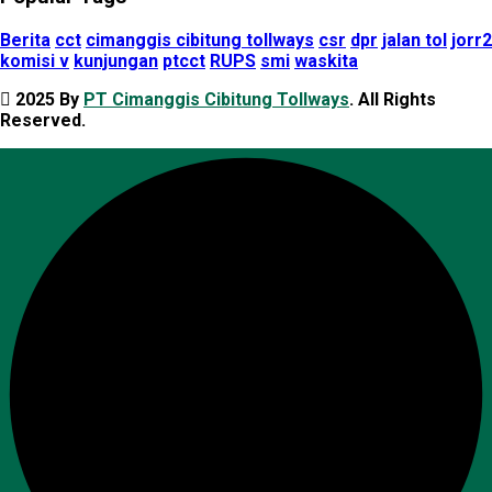
Berita
cct
cimanggis cibitung tollways
csr
dpr
jalan tol
jorr2
komisi v
kunjungan
ptcct
RUPS
smi
waskita
2025 By
PT Cimanggis Cibitung Tollways
. All Rights
Reserved.