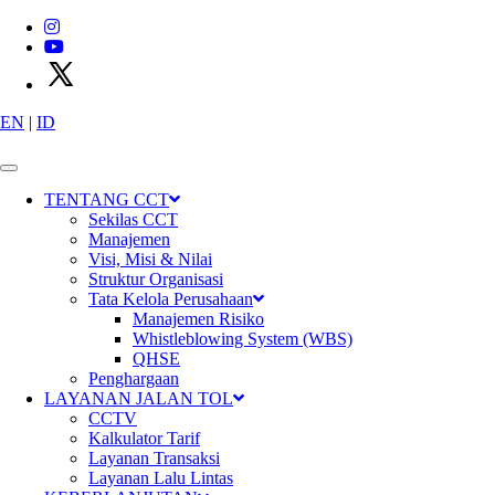
EN
|
ID
X
P
T
C
i
m
a
n
g
g
i
s
C
i
b
i
t
u
n
g
T
o
l
l
w
a
y
s
TENTANG CCT
CCT Lentera – Bantuan Biaya
Sekilas CCT
Manajemen
Pendidikan kepada Panti
Visi, Misi & Nilai
Struktur Organisasi
Asuhan Guardian Holy Angel,
Tata Kelola Perusahaan
Manajemen Risiko
Kota Bekasi.
Whistleblowing System (WBS)
QHSE
Penghargaan
LAYANAN JALAN TOL
Home
CCTV
Berita
Kalkulator Tarif
CCT Lentera – Bantuan Biaya Pendidikan kepada Panti Asuhan
Layanan Transaksi
Guardian Holy Angel, Kota Bekasi.
Layanan Lalu Lintas