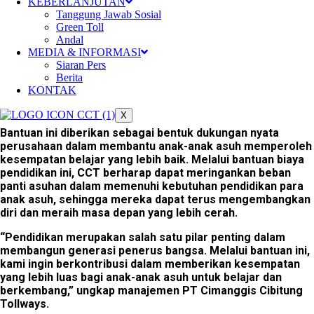
KEBERLANJUTAN
Tanggung Jawab Sosial
Admin
19/09/2025 3:39 AM
Berita
Green Toll
Andal
Bekasi, 15 September 2025
– Sebagai wujud kepedulian
MEDIA & INFORMASI
terhadap dunia pendidikan dan komitmen dalam
Siaran Pers
menjalankan program
Tanggung Jawab Sosial Perusahaan
Berita
(CSR),
PT Cimanggis Cibitung Tollways (CCT)
menyalurkan
KONTAK
Bantuan
Biaya Pendidikan kepada Panti Asuhan
Guardian
Holy Angel, Kota Bekasi
.
X
Bantuan ini diberikan sebagai bentuk dukungan nyata
perusahaan dalam membantu anak-anak asuh memperoleh
kesempatan belajar yang lebih baik. Melalui bantuan biaya
pendidikan ini, CCT berharap dapat meringankan beban
panti asuhan dalam memenuhi kebutuhan pendidikan para
anak asuh, sehingga mereka dapat terus mengembangkan
diri dan meraih masa depan yang lebih cerah.
“Pendidikan merupakan salah satu pilar penting dalam
membangun generasi penerus bangsa. Melalui bantuan ini,
kami ingin berkontribusi dalam memberikan kesempatan
yang lebih luas bagi anak-anak asuh untuk belajar dan
berkembang,” ungkap manajemen PT Cimanggis Cibitung
Tollways.