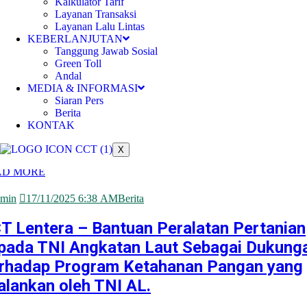
Kalkulator Tarif
T)
Layanan Transaksi
Layanan Lalu Lintas
AD MORE
KEBERLANJUTAN
Tanggung Jawab Sosial
min
04/12/2025 3:43 AM
Berita
Green Toll
Andal
rubahan Struktur Pemegang Saham PT
MEDIA & INFORMASI
Siaran Pers
manggis Cibitung Tollways
Berita
KONTAK
asi, 04 Desember 2025 – PT Cimanggis Cibitung Tollways
T)
X
AD MORE
min
17/11/2025 6:38 AM
Berita
T Lentera – Bantuan Peralatan Pertanian
pada TNI Angkatan Laut Sebagai Dukung
rhadap Program Ketahanan Pangan yang
jalankan oleh TNI AL.