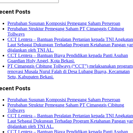
ecent Posts
Perubahan Susunan Komposisi Pemegang Saham Perseroan
Perubahan Struktur Pemegang Saham PT Cimanggis Cibitung
Tollways
CCT Lentera – Bantuan Peralatan Pertanian kepada TNI Angkatan
Laut Sebagai Dukungan Terhadap Program Ketahanan Pangan ya
dijalankan oleh TNI AL.
CCT Lentera – Bantuan Biaya Pendidikan kepada Panti Asuhan
Guardian Holy Angel, Kota Bekasi.
PT Cimanggis Cibitung Tollways (“CCT”) melaksanakan program
renovasi Musala Nurul Falah di Desa Lubang Buaya, Kecamatan
Setu, Kabupaten Bekasi.
ecent Posts
Perubahan Susunan Komposisi Pemegang Saham Perseroan
Perubahan Struktur Pemegang Saham PT Cimanggis Cibitung
Tollways
CCT Lentera – Bantuan Peralatan Pertanian kepada TNI Angkatan
Laut Sebagai Dukungan Terhadap Program Ketahanan Pangan ya
dijalankan oleh TNI AL.
CCT Lentera – Bantuan Biaya Pendidikan kepada Panti Asuhan