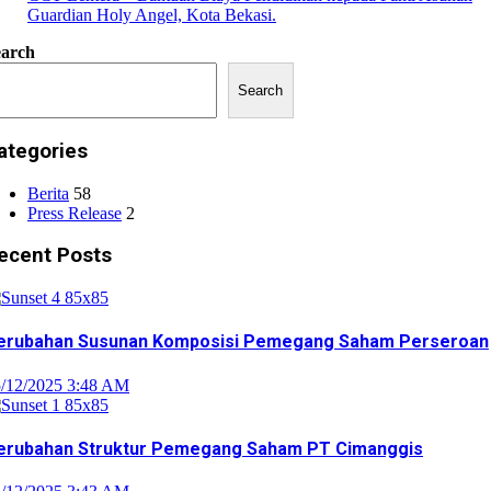
Guardian Holy Angel, Kota Bekasi.
earch
Search
ategories
Berita
58
Press Release
2
ecent Posts
erubahan Susunan Komposisi Pemegang Saham Perseroan
/12/2025 3:48 AM
erubahan Struktur Pemegang Saham PT Cimanggis