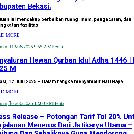
bupaten Bekasi.
tuan ini mencakup perbaikan ruang imam, pengecatan, dan
ingkatan fasilitas
AD MORE
min
13/06/2025 9:55 AM
Berita
nyaluran Hewan Qurban Idul Adha 1446 H
25 M
asi, 12 Juni 2025 – Dalam rangka menyambut Hari Raya
AD MORE
min
05/06/2025 12:00 PM
Berita
ess Release – Potongan Tarif Tol 20% Un
rjalanan Menerus Dari Jatikarya Utama –
bitung Dan Sebaliknya Guna Mendorong