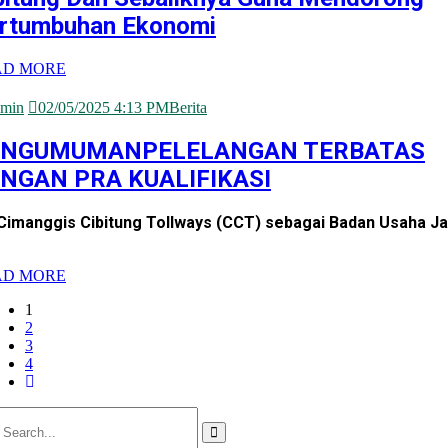
rtumbuhan Ekonomi
AD MORE
min
02/05/2025 4:13 PM
Berita
ENGUMUMANPELELANGAN TERBATAS
NGAN PRA KUALIFIKASI
Cimanggis Cibitung Tollways (CCT) sebagai Badan Usaha Ja
AD MORE
1
2
3
4