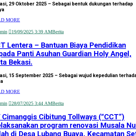
asi, 29 Oktober 2025 – Sebagai bentuk dukungan terhadap
ya
AD MORE
min
19/09/2025 3:39 AM
Berita
T Lentera – Bantuan Biaya Pendidikan
pada Panti Asuhan Guardian Holy Angel,
ta Bekasi.
asi, 15 September 2025 – Sebagai wujud kepedulian terhad
ia
AD MORE
min
28/07/2025 3:44 AM
Berita
 Cimanggis Cibitung Tollways (“CCT”)
laksanakan program renovasi Musala Nu
lah di Desa Lubang Buaya, Kecamatan Se