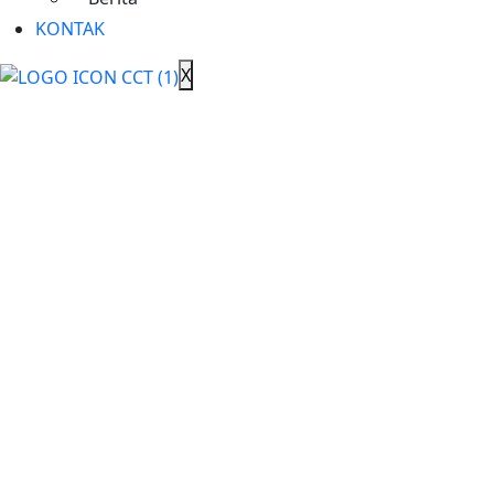
ptcct@cct.co.id
KONTAK
Instagram Post
X