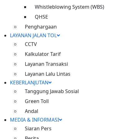
Whistleblowing System (WBS)
QHSE
Plaza Tol Jatikarya, RT 002/RW 010, Kelurahan Jatikarya,
Penghargaan
Kecamatan Jatisampurna, Kota Bekasi, Provinsi
LAYANAN JALAN TOL
Jawa Barat 17435
CCTV
Kalkulator Tarif
Quick Links
Layanan Transaksi
Tentang Kami
Layanan Lalu Lintas
Keberlanjutan
KEBERLANJUTAN
Berita
Tanggung Jawab Sosial
Media & Informasi
Green Toll
Hubungi Kami
Andal
MEDIA & INFORMASI
021 29941149 (Office)
Siaran Pers
14050 (Call Center)
Berita