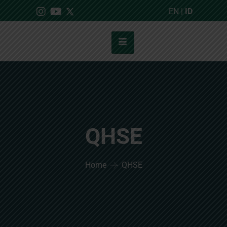
EN
|
ID
QHSE
Home
QHSE