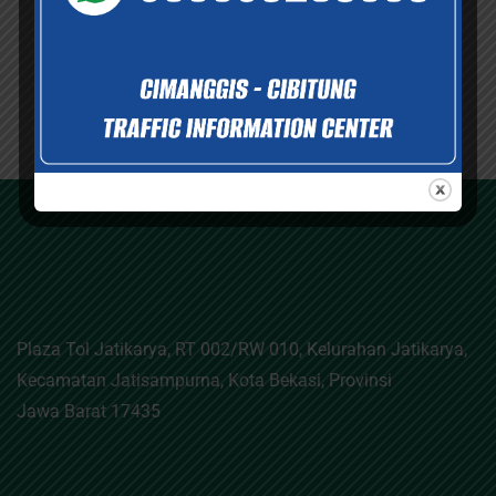
Plaza Tol Jatikarya, RT 002/RW 010, Kelurahan Jatikarya,
Kecamatan Jatisampurna, Kota Bekasi, Provinsi
Jawa Barat 17435