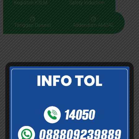
Kegiatan K3LM
Safety Induction
Tanggap Darurat
Addendum AMDAL