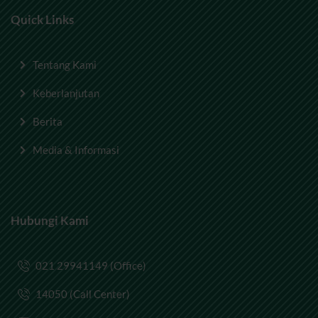
Quick Links
Tentang Kami
Keberlanjutan
Berita
Media & Informasi
Hubungi Kami
021 29941149 (Office)
14050 (Call Center)