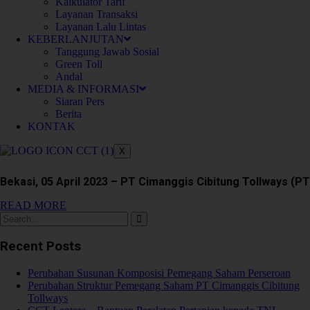
Kalkulator Tarif
Bekasi, 16 April 2023 – Jalan Tol Cimanggis – Cibitung,
Layanan Transaksi
Layanan Lalu Lintas
READ MORE
KEBERLANJUTAN
Tanggung Jawab Sosial
Admin
05/04/2023 2:39 PM
Berita
Green Toll
Andal
MEDIA & INFORMASI
Kunjungan Uji Laik Fungsi (ULF) Jalan tol
Siaran Pers
Cimanggis-Cibitung Seksi 2A Segmen
Berita
KONTAK
On/Off Ramp Jatikarya s,d Simpang
Susun Cikeas
X
Bekasi, 05 April 2023 – PT Cimanggis Cibitung Tollways (PT
READ MORE
Recent Posts
Perubahan Susunan Komposisi Pemegang Saham Perseroan
Perubahan Struktur Pemegang Saham PT Cimanggis Cibitung
Tollways