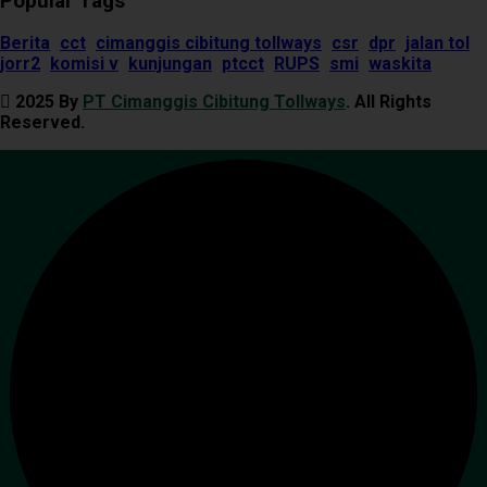
Popular Tags
Berita
cct
cimanggis cibitung tollways
csr
dpr
jalan tol
jorr2
komisi v
kunjungan
ptcct
RUPS
smi
waskita
2025 By
PT Cimanggis Cibitung Tollways
. All Rights
Reserved.