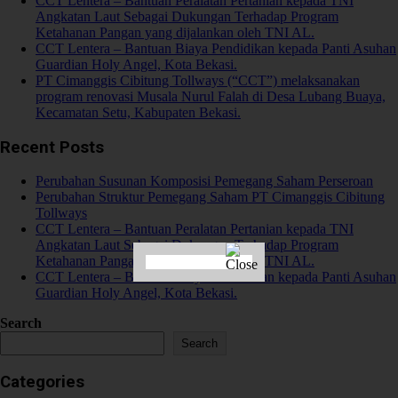
CCT Lentera – Bantuan Peralatan Pertanian kepada TNI
Angkatan Laut Sebagai Dukungan Terhadap Program
Ketahanan Pangan yang dijalankan oleh TNI AL.
CCT Lentera – Bantuan Biaya Pendidikan kepada Panti Asuhan
Guardian Holy Angel, Kota Bekasi.
PT Cimanggis Cibitung Tollways (“CCT”) melaksanakan
program renovasi Musala Nurul Falah di Desa Lubang Buaya,
Kecamatan Setu, Kabupaten Bekasi.
Recent Posts
Perubahan Susunan Komposisi Pemegang Saham Perseroan
Perubahan Struktur Pemegang Saham PT Cimanggis Cibitung
Tollways
CCT Lentera – Bantuan Peralatan Pertanian kepada TNI
Angkatan Laut Sebagai Dukungan Terhadap Program
Ketahanan Pangan yang dijalankan oleh TNI AL.
CCT Lentera – Bantuan Biaya Pendidikan kepada Panti Asuhan
Guardian Holy Angel, Kota Bekasi.
Search
Search
Categories