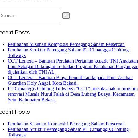
ecent Posts
Perubahan Susunan Komposisi Pemegang Saham Perseroan
Perubahan Struktur Pemegang Saham PT Cimanggis Cibitung
Tollways
CCT Lentera – Bantuan Peralatan Pertanian kepada TNI Angkatan
Laut Sebagai Dukungan Terhadap Program Ketahanan Pangan ya
dijalankan oleh TNI AL.
CCT Lentera – Bantuan Biaya Pendidikan kepada Panti Asuhan
Guardian Holy Angel, Kota Bekasi.
PT Cimanggis Cibitung Tollways (“CCT”) melaksanakan program
renovasi Musala Nurul Falah di Desa Lubang Buaya, Kecamatan
Setu, Kabupaten Bekasi.
ecent Posts
Perubahan Susunan Komposisi Pemegang Saham Perseroan
Perubahan Struktur Pemegang Saham PT Cimanggis Cibitung
Tollways