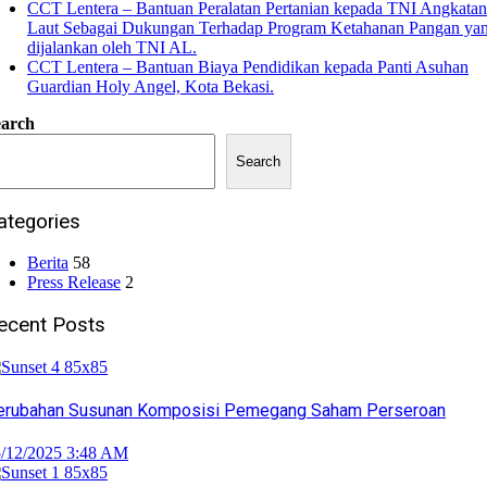
CCT Lentera – Bantuan Peralatan Pertanian kepada TNI Angkatan
Laut Sebagai Dukungan Terhadap Program Ketahanan Pangan ya
dijalankan oleh TNI AL.
CCT Lentera – Bantuan Biaya Pendidikan kepada Panti Asuhan
Guardian Holy Angel, Kota Bekasi.
earch
Search
ategories
Berita
58
Press Release
2
ecent Posts
erubahan Susunan Komposisi Pemegang Saham Perseroan
/12/2025 3:48 AM