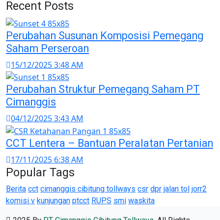
Recent Posts
Perubahan Susunan Komposisi Pemegang
Saham Perseroan
15/12/2025 3:48 AM
Perubahan Struktur Pemegang Saham PT
Cimanggis
04/12/2025 3:43 AM
CCT Lentera – Bantuan Peralatan Pertanian
17/11/2025 6:38 AM
Popular Tags
Berita
cct
cimanggis cibitung tollways
csr
dpr
jalan tol
jorr2
komisi v
kunjungan
ptcct
RUPS
smi
waskita