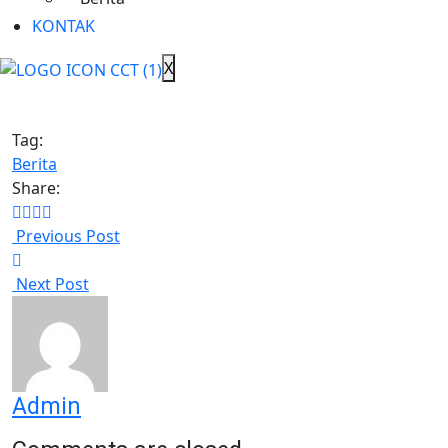
Cimanggis Cibitung Tollways di nomor (021) 29941002
KONTAK
dan aplikasi Whatsapp 088809239889.
.
X
Management PT Cimanggis Cibitung Tollways
Tag:
Berita
Share:
Previous Post
Next Post
Admin