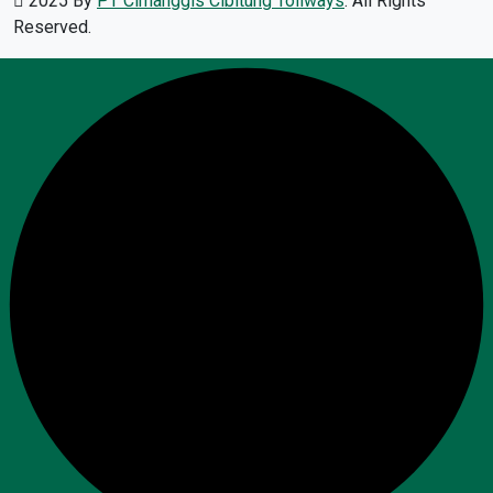
2025 By
PT Cimanggis Cibitung Tollways
. All Rights
Reserved.