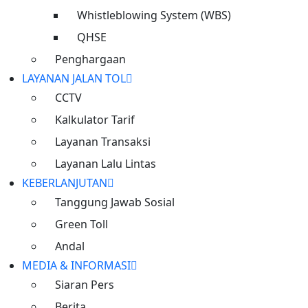
.
Whistleblowing System (WBS)
Sehubungan akan dioperasikannya Jalan Tol Cimanggis-
QHSE
Cibitung Segmen Nagrak-Cibitung, akan dilakukan
penyesuaian sistem transaksi di Gerbang Tol Jatikarya
Penghargaan
Utama mulai tanggal 10 Juli 2024 pukul 00.00 WIB, namun
LAYANAN JALAN TOL
pembukaan lajur ke arah Cibitung akan diberlakukan pada
CCTV
pukul 06.00 WIB.
Kalkulator Tarif
.
Penyesuaian transaksi akan dilakukan dari Sistem
Layanan Transaksi
Terbuka di Gerbang Tol Jatikarya Utama menjadi Sistem
Layanan Lalu Lintas
Tertutup Terintegrasi dengan Ruas Tol Cibitung-Cilincing,
KEBERLANJUTAN
sehingga transaksi di Gerbang Tol Jatikarya Utama arah
Tanggung Jawab Sosial
Cibitung dikenakan tarif Segmen Cimanggis-Jatikarya
(Golongan I Rp5.500), dan untuk tarif Jatikarya-Nagrak
Green Toll
dikenakan di gerbang tol tujuan (Golongan I Rp8.000)
Andal
.
MEDIA & INFORMASI
Tetap hati-hati dalam berkendara serta ikuti rambu-rambu
Siaran Pers
dan arahan dari Petugas di lapangan. Untuk info lalulintas
terkini dapat diakses melalui Call Center 24 jam PT
Berita