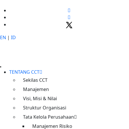
EN
|
ID
Penyesuaian Transaksi Gerbang
Tol Jatikarya
Home
Berita
TENTANG CCT
Penyesuaian Transaksi Gerbang Tol Jatikarya
Sekilas CCT
Manajemen
Admin
10/07/2024 4:52 AM
Berita
Visi, Misi & Nilai
Struktur Organisasi
Tata Kelola Perusahaan
Haisobatcct
Manajemen Risiko