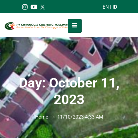
EN
|
ID
Day:
October 11,
2023
Home
11/10/2023 4:33 AM