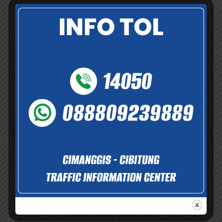
Yefri Rahardja
Direktur Keuangan
Thorry Hendrarto
Direktur Teknik & Operasional 1