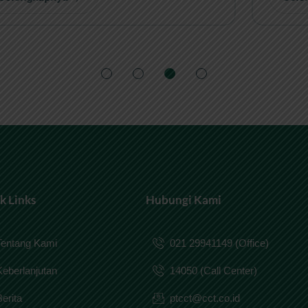
k Links
Hubungi Kami
Tentang Kami
021 29941149 (Office)
Keberlanjutan
14050 (Call Center)
Berita
ptcct@cct.co.id