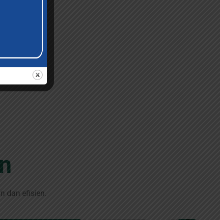
n
 dan efisien.