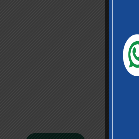
Sekilas
Perusahaan
Didirikan pada tanggal 22 Februari 2008
berdasarkan Akta Notaris Agus Madjid, SH No.
52, PT Cimanggis Cibitung Tollways (CCT)
merupakan Badan Usaha Jalan Tol yang
mengelola Ruas Cimanggis-Cibitung sepanjang
26.184 KM dengan masa konsesi 45 tahun.