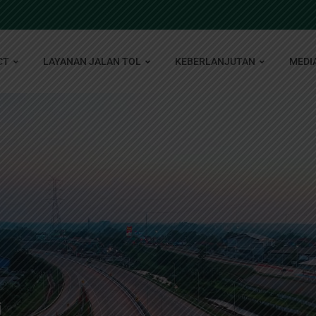
CT
LAYANAN JALAN TOL
KEBERLANJUTAN
MEDI
i
i