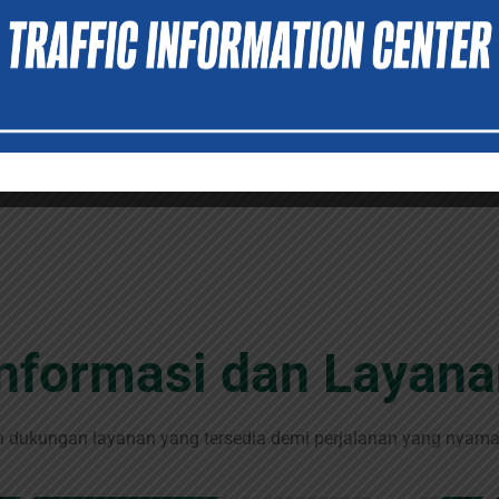
Informasi dan Layana
n dukungan layanan yang tersedia demi perjalanan yang nyaman