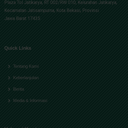
Plaza Tol Jatikarya, RT 002/RW 010, Kelurahan Jatikarya,
Kecamatan Jatisampurna, Kota Bekasi, Provinsi
Jawa Barat 17435
Quick Links
Tentang Kami
Keberlanjutan
Berita
Media & Informasi