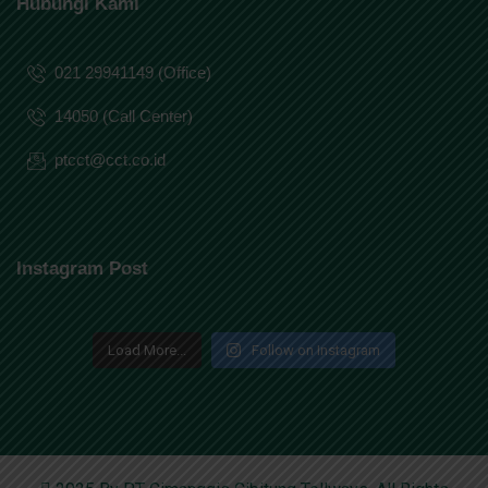
Hubungi Kami
021 29941149 (Office)
14050 (Call Center)
ptcct@cct.co.id
Instagram Post
Load More...
Follow on Instagram