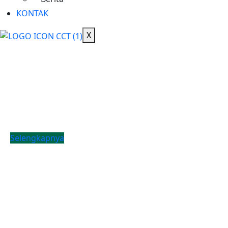
KONTAK
X
Sekilas Perusahaan
Didirikan pada tanggal 22 Februari 2008 berdasarkan Akta Notaris Agus
Madjid, SH No. 52, PT Cimanggis Cibitung Tollways (CCT) merupakan
Badan Usaha Jalan Tol yang mengelola Ruas Cimanggis-Cibitung
sepanjang 26.184 KM dengan masa konsesi 45 tahun.
Selengkapnya