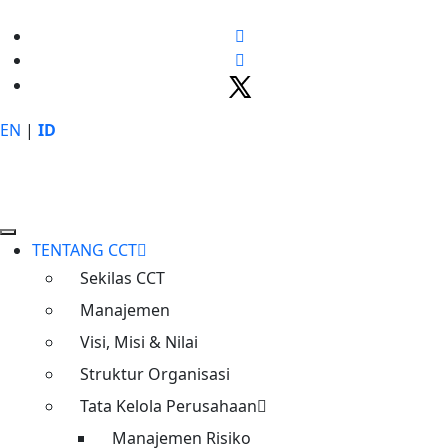
EN
|
ID
TENTANG CCT
Sekilas CCT
Manajemen
Visi, Misi & Nilai
Konektivitas
Struktur Organisasi
Tata Kelola Perusahaan
Meningkatkan konektivitas dan
Manajemen Risiko