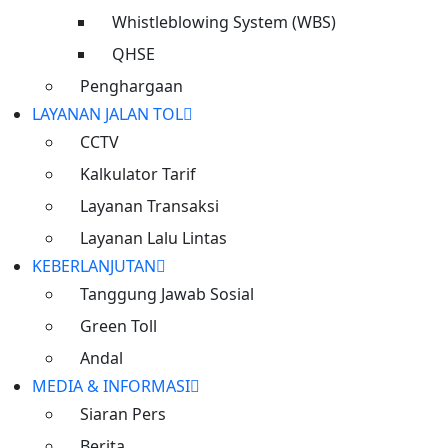
berperan dalam pertumbuhan
Whistleblowing System (WBS)
ekonomi nasional
QHSE
Penghargaan
Inisiatif dan Komitmen untuk
LAYANAN JALAN TOL
Keberlanjutan
CCTV
Kalkulator Tarif
Layanan Jalan Tol
Live CCTV
Layanan Transaksi
>
Ruas Cimanggis Cibitung
Tanggung Jawab Sosial
Layanan Lalu Lintas
KEBERLANJUTAN
>
Penghargaan Perusahaan
Tanggung Jawab Sosial
Green Toll
>
Visi, Misi, & Nilai
Andal
>
MEDIA & INFORMASI
Siaran Pers
Berita