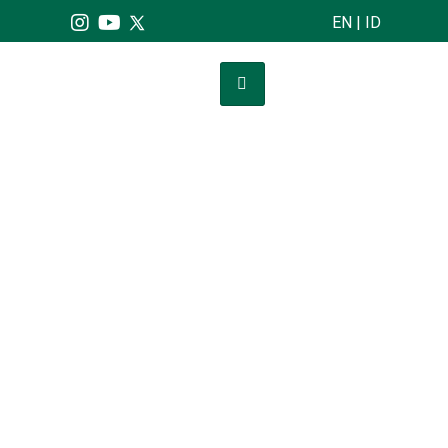
EN
|
ID
Konektivitas
Meningkatkan konektivitas dan
berperan dalam pertumbuhan
ekonomi nasional