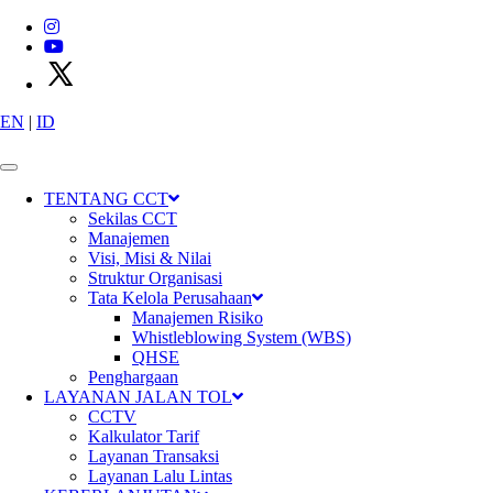
EN
|
ID
X
P
T
C
i
m
a
n
g
g
i
s
C
i
b
i
t
u
n
g
T
o
l
l
w
a
y
s
TENTANG CCT
Sekilas CCT
Manajemen
Visi, Misi & Nilai
Struktur Organisasi
Tata Kelola Perusahaan
Manajemen Risiko
Whistleblowing System (WBS)
QHSE
Penghargaan
LAYANAN JALAN TOL
CCTV
Kalkulator Tarif
Layanan Transaksi
Layanan Lalu Lintas