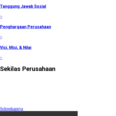
Tanggung Jawab Sosial
>
Penghargaan Perusahaan
>
Visi, Misi, & Nilai
>
Sekilas Perusahaan
Didirikan pada tanggal 22 Februari 2008 berdasarkan Akta
Notaris Agus Madjid, SH No. 52, PT Cimanggis Cibitung
Tollways (CCT) merupakan Badan Usaha Jalan Tol yang
mengelola Ruas Cimanggis-Cibitung sepanjang 26.184 KM
dengan masa konsesi 45 tahun.
Selengkapnya