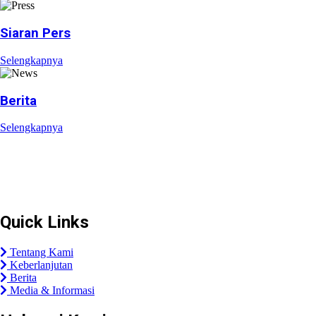
Siaran Pers
Selengkapnya
Berita
Selengkapnya
Plaza Tol Jatikarya, RT 002/RW 010, Kelurahan Jatikarya,
Kecamatan Jatisampurna, Kota Bekasi, Provinsi
Jawa Barat 17435
Quick Links
Tentang Kami
Keberlanjutan
Berita
Media & Informasi