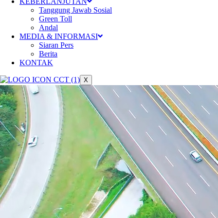
KEBERLANJUTAN
Tanggung Jawab Sosial
Green Toll
Andal
MEDIA & INFORMASI
Siaran Pers
Berita
KONTAK
X