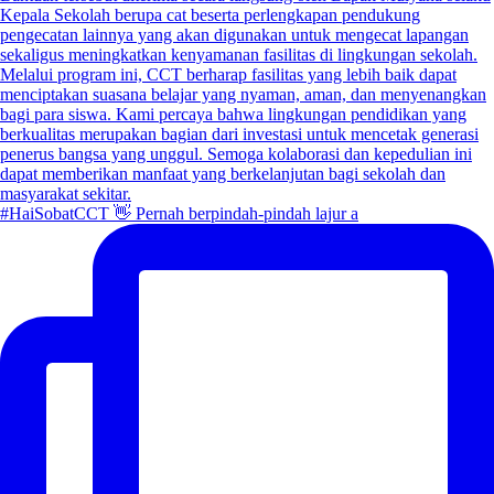
#HaiSobatCCT 👋 Pernah berpindah-pindah lajur a