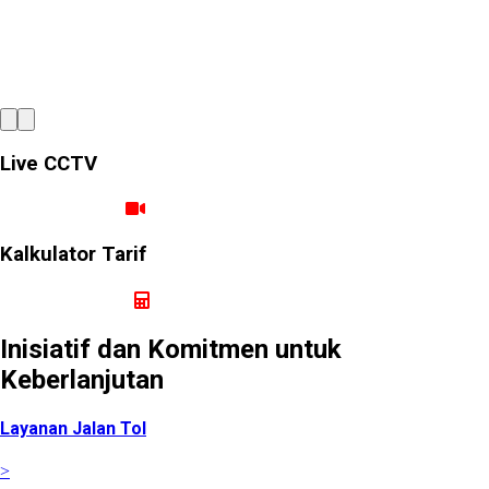
tata kelola yang kuat dan
berintegritas
Live CCTV
Ruas Cimanggis Cibitung
Kalkulator Tarif
Hitung Tarif Perjalanan
Inisiatif dan Komitmen untuk
Keberlanjutan
Layanan Jalan Tol
>