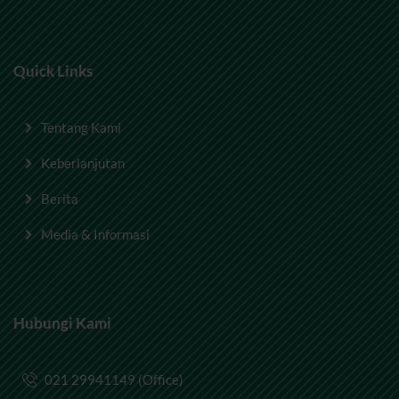
Quick Links
Tentang Kami
Keberlanjutan
Berita
Media & Informasi
Hubungi Kami
021 29941149 (Office)