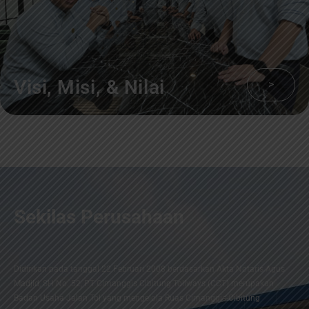
Visi, Misi, & Nilai
>
Sekilas Perusahaan
Didirikan pada tanggal 22 Februari 2008 berdasarkan Akta Notaris Agus
Madjid, SH No. 52, PT Cimanggis Cibitung Tollways (CCT) merupakan
Badan Usaha Jalan Tol yang mengelola Ruas Cimanggis-Cibitung