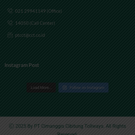
021 29941149 (Office)
14050 (Call Center)
ptcct@cct.co.id
Instagram Post
Load More...
Follow on Instagram
2025 By
PT Cimanggis Cibitung Tollways
. All Rights
Reserved.