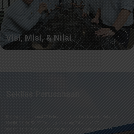
Visi, Misi, & Nilai
>
Sekilas Perusahaan
Didirikan pada tanggal 22 Februari 2008 berdasarkan Akta Notaris Agus
Madjid, SH No. 52, PT Cimanggis Cibitung Tollways (CCT) merupakan
Badan Usaha Jalan Tol yang mengelola Ruas Cimanggis-Cibitung