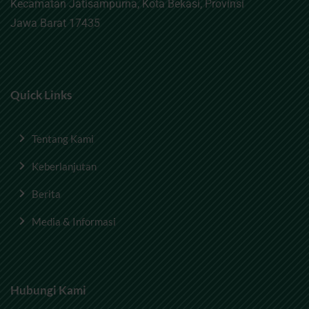
Kecamatan Jatisampurna, Kota Bekasi, Provinsi
Jawa Barat 17435
Quick Links
Tentang Kami
Keberlanjutan
Berita
Media & Informasi
Hubungi Kami