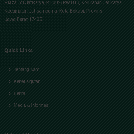
Plaza Tol Jatikarya, RT 002/RW 010, Kelurahan Jatikarya,
Kecamatan Jatisampurna, Kota Bekasi, Provinsi
Jawa Barat 17435
Quick Links
Tentang Kami
Keberlanjutan
Berita
Media & Informasi