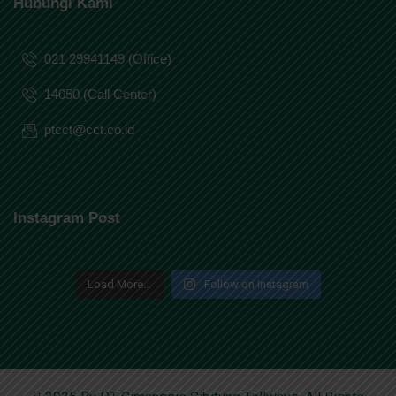
Hubungi Kami
021 29941149 (Office)
14050 (Call Center)
ptcct@cct.co.id
Instagram Post
Load More...
Follow on Instagram