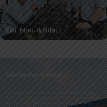
Visi, Misi, & Nilai
>
Sekilas Perusahaan
Didirikan pada tanggal 22 Februari 2008 berdasarkan Akta Notaris Agus
Madjid, SH No. 52, PT Cimanggis Cibitung Tollways (CCT) merupakan
Badan Usaha Jalan Tol yang mengelola Ruas Cimanggis-Cibitung