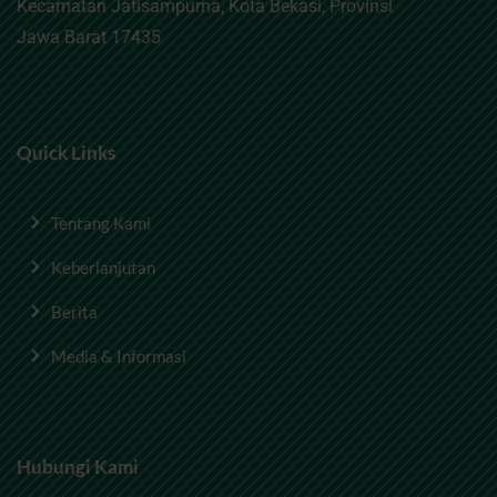
Kecamatan Jatisampurna, Kota Bekasi, Provinsi
Jawa Barat 17435
Quick Links
Tentang Kami
Keberlanjutan
Berita
Media & Informasi
Hubungi Kami