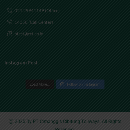
021 29941149 (Office)
14050 (Call Center)
ptcct@cct.co.id
Instagram Post
Load More...
Follow on Instagram
2025 By
PT Cimanggis Cibitung Tollways
. All Rights
Reserved.