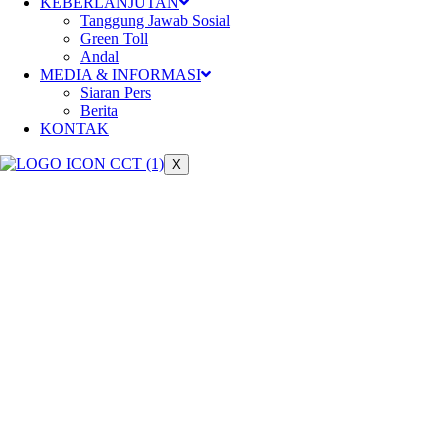
Meningkatkan konektivitas dan ber
KEBERLANJUTAN
Tanggung Jawab Sosial
Green Toll
Andal
MEDIA & INFORMASI
Siaran Pers
Berita
KONTAK
X
Keberlanjutan
Pengelolaan jalan tol yang berkela