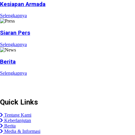
Kesiapan Armada
Selengkapnya
Siaran Pers
Selengkapnya
Berita
Selengkapnya
Plaza Tol Jatikarya, RT 002/RW 010, Kelurahan Jatikarya, 
Quick Links
Tentang Kami
Keberlanjutan
Berita
Media & Informasi