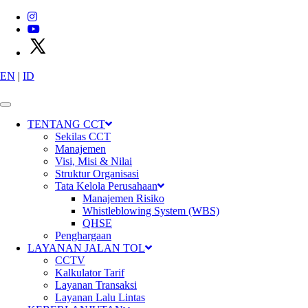
EN
|
ID
X
P
T
C
i
m
a
n
g
g
i
s
C
i
b
i
t
u
n
g
T
o
l
l
w
a
y
s
TENTANG CCT
Sekilas CCT
Manajemen
Visi, Misi & Nilai
Struktur Organisasi
Tata Kelola Perusahaan
Manajemen Risiko
Whistleblowing System (WBS)
QHSE
Penghargaan
Konektivitas
LAYANAN JALAN TOL
CCTV
Kalkulator Tarif
Layanan Transaksi
Layanan Lalu Lintas