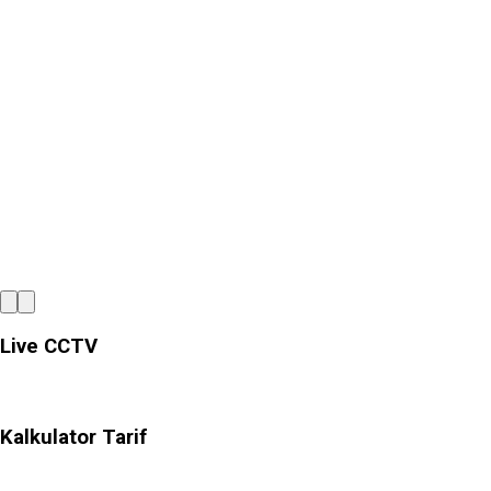
Tata Kelola
Membangun kepercayaan melalui tata
Live CCTV
Kalkulator Tarif