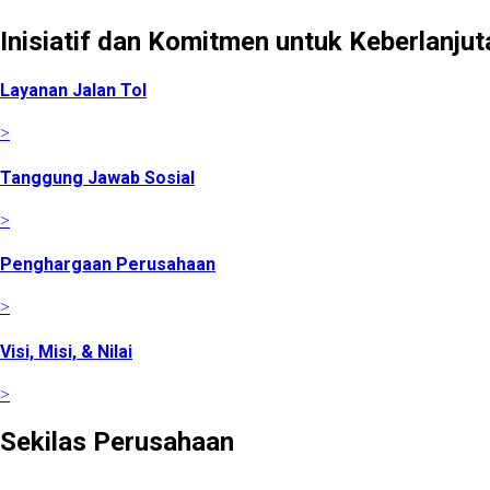
Inisiatif dan Komitmen untuk Keberlanjut
Layanan Jalan Tol
>
Tanggung Jawab Sosial
>
Penghargaan Perusahaan
>
Visi, Misi, & Nilai
>
Sekilas Perusahaan
Didirikan pada tanggal 22 Februari 2008 berdasarkan Akta 