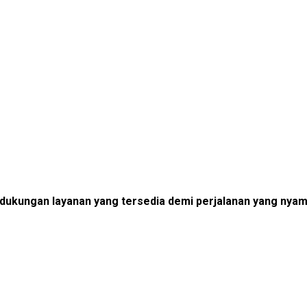
dengan masa konsesi 45 tahun.
 dukungan layanan yang tersedia demi perjalanan yang nyama