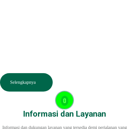
Visi, Misi, & Nilai
>
Sekilas Perusahaan
Didirikan pada tanggal 22 Februari 2008 berdasarkan Akta Notaris Agus Madjid, SH No. 52,
PT Cimanggis Cibitung Tollways (CCT) merupakan Badan Usaha Jalan Tol yang mengelola
Ruas Cimanggis-Cibitung sepanjang 26.184 KM dengan masa konsesi 45 tahun.
Selengkapnya
Informasi dan Layanan
Informasi dan dukungan layanan yang tersedia demi perjalanan yang