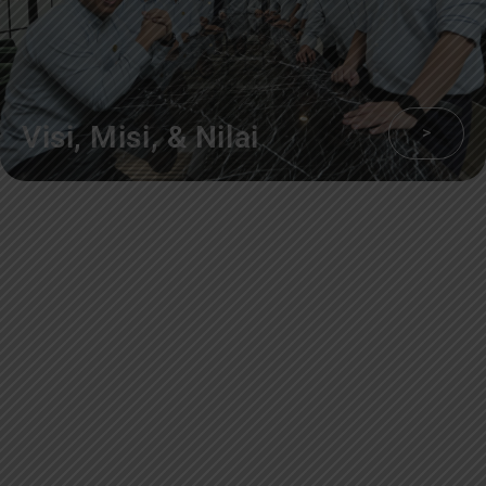
Visi, Misi, & Nilai
>
Sekilas Perusahaan
Didirikan pada tanggal 22 Februari 2008 berdasarkan Akta Notaris Agus
Madjid, SH No. 52, PT Cimanggis Cibitung Tollways (CCT) merupakan
Badan Usaha Jalan Tol yang mengelola Ruas Cimanggis-Cibitung