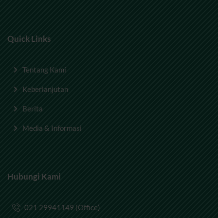
Quick Links
Tentang Kami
Keberlanjutan
Berita
Media & Informasi
Hubungi Kami
021 29941149 (Office)