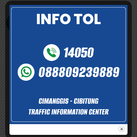
sepanjang 26.184 KM dengan masa konsesi 45 tahun.
Selengkapnya
Informasi dan Layanan
Informasi dan dukungan layanan yang tersedia demi