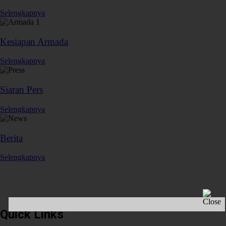
Selengkapnya
Kesiapan Armada
Selengkapnya
Siaran Pers
Selengkapnya
Berita
Selengkapnya
Plaza Tol Jatikarya, RT 002/RW 005, Kelurahan Jatikarya, Kecamatan
Jatisampurna, Kota Bekasi, Provinsi Jawa Barat 17435
Quick Links