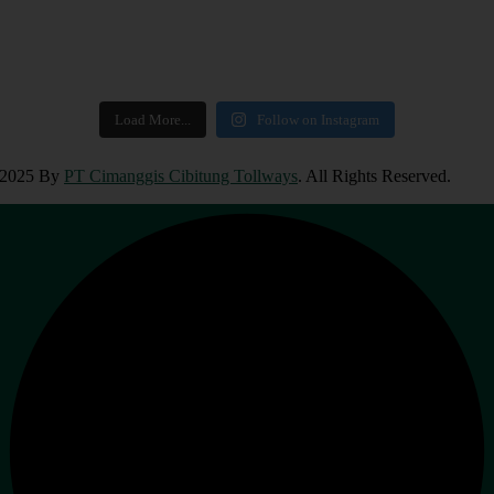
Load More...
Follow on Instagram
2025 By
PT Cimanggis Cibitung Tollways
. All Rights Reserved.