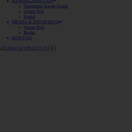
Meningkatkan konektivitas dan
KEBERLANJUTAN
Tanggung Jawab Sosial
berperan dalam pertumbuhan ekonomi
Green Toll
Andal
nasional
MEDIA & INFORMASI
Siaran Pers
Berita
KONTAK
X
Keberlanjutan
Pengelolaan jalan tol yang
berkelanjutan untuk mendukung