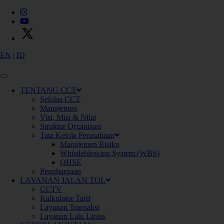
EN
|
ID
X
P
T
C
i
m
a
n
g
g
i
s
C
i
b
i
t
u
n
g
T
o
l
l
w
a
y
s
TENTANG CCT
Sekilas CCT
Manajemen
Visi, Misi & Nilai
Struktur Organisasi
Tata Kelola Perusahaan
Manajemen Risiko
Whistleblowing System (WBS)
QHSE
Penghargaan
Konektivitas
LAYANAN JALAN TOL
CCTV
Kalkulator Tarif
Layanan Transaksi
Layanan Lalu Lintas