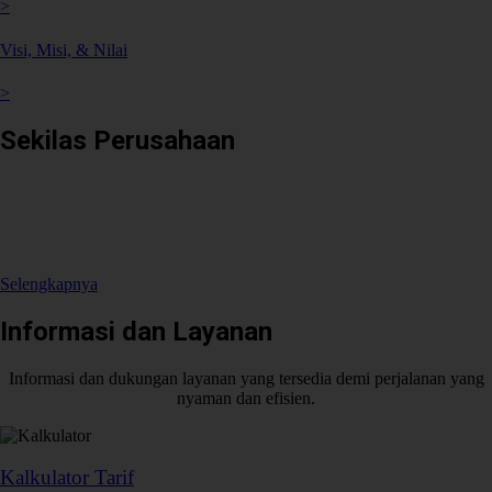
>
Visi, Misi, & Nilai
>
Sekilas Perusahaan
Didirikan pada tanggal 22 Februari 2008 berdasarkan Akta Notaris
Agus Madjid, SH No. 52, PT Cimanggis Cibitung Tollways (CCT)
merupakan Badan Usaha Jalan Tol yang mengelola Ruas Cimanggis-
Cibitung sepanjang 26.184 KM dengan masa konsesi 45 tahun.
Selengkapnya
Informasi dan Layanan
Informasi dan dukungan layanan yang tersedia demi perjalanan yang
nyaman dan efisien.
Kalkulator Tarif