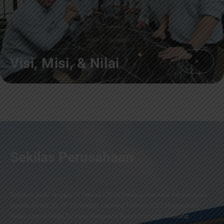
Visi, Misi, & Nilai
>
Sekilas Perusahaan
Didirikan pada tanggal 22 Februari 2008 berdasarkan Akta Notaris Agus
Madjid, SH No. 52, PT Cimanggis Cibitung Tollways (CCT) merupakan
Badan Usaha Jalan Tol yang mengelola Ruas Cimanggis-Cibitung