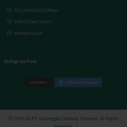
021 29941149 (Office)
14050 (Call Center)
ptcct@cct.co.id
Instagram Post
Load More...
Follow on Instagram
2025 By
PT Cimanggis Cibitung Tollways
. All Rights
Reserved.