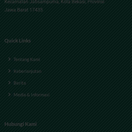
Kecamatan Jatisampurna, Kota Bekasi, Provinsi
Jawa Barat 17435
Quick Links
Tentang Kami
Keberlanjutan
Berita
Media & Informasi
Hubungi Kami