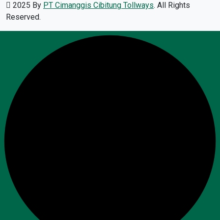
2025 By
PT Cimanggis Cibitung Tollways
. All Rights
Reserved.