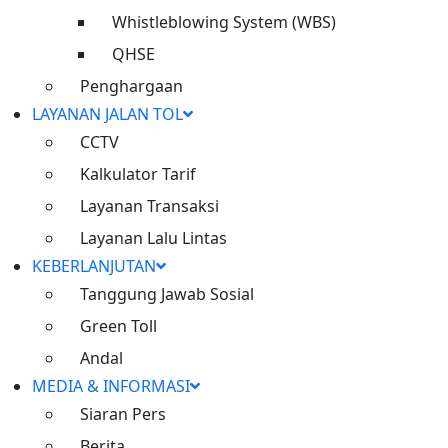
Konektivitas
Whistleblowing System (WBS)
QHSE
Meningkatkan konektivitas dan
Penghargaan
berperan dalam pertumbuhan
LAYANAN JALAN TOL
ekonomi nasional
CCTV
Kalkulator Tarif
Layanan Transaksi
Layanan Lalu Lintas
Live CCTV
KEBERLANJUTAN
Ruas Cimanggis Cibitung
Tanggung Jawab Sosial
Green Toll
Inisiatif dan Komitmen untuk
Andal
Keberlanjutan
MEDIA & INFORMASI
Siaran Pers
Layanan Jalan Tol
Berita