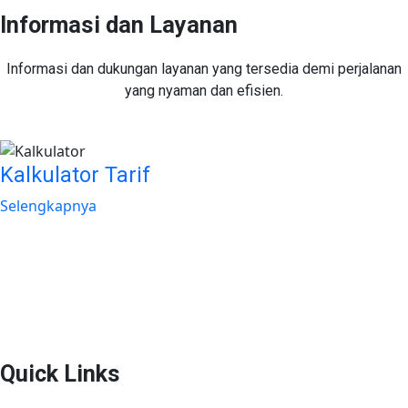
Informasi dan Layanan
Informasi dan dukungan layanan yang tersedia demi perjalanan
yang nyaman dan efisien.
Kalkulator Tarif
Selengkapnya
Plaza Tol Jatikarya, RT 002/RW 010, Kelurahan Jatikarya,
Kecamatan Jatisampurna, Kota Bekasi, Provinsi
Jawa Barat 17435
Quick Links