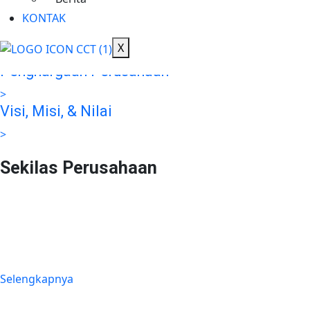
>
KONTAK
Tanggung Jawab Sosial
X
>
Penghargaan Perusahaan
>
Visi, Misi, & Nilai
>
Sekilas Perusahaan
Didirikan pada tanggal 22 Februari 2008 berdasarkan Akta
Notaris Agus Madjid, SH No. 52, PT Cimanggis Cibitung
Tollways (CCT) merupakan Badan Usaha Jalan Tol yang
mengelola Ruas Cimanggis-Cibitung sepanjang 26.184 KM
dengan masa konsesi 45 tahun.
Selengkapnya