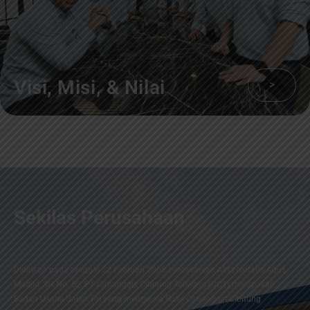
Visi, Misi, & Nilai
>
Sekilas Perusahaan
Didirikan pada tanggal 22 Februari 2008 berdasarkan Akta Notaris Agus
Madjid, SH No. 52, PT Cimanggis Cibitung Tollways (CCT) merupakan
Badan Usaha Jalan Tol yang mengelola Ruas Cimanggis-Cibitung