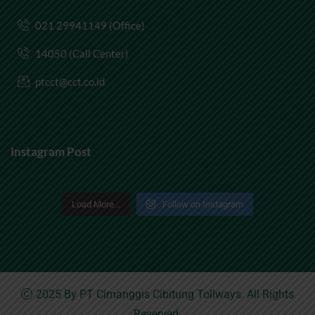
021 29941149 (Office)
14050 (Call Center)
ptcct@cct.co.id
Instagram Post
Load More...
Follow on Instagram
2025 By
PT Cimanggis Cibitung Tollways
. All Rights
Reserved.