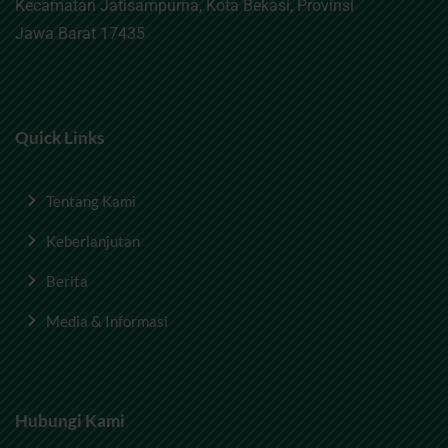
Kecamatan Jatisampurna, Kota Bekasi, Provinsi
Jawa Barat 17435
Quick Links
Tentang Kami
Keberlanjutan
Berita
Media & Informasi
Hubungi Kami