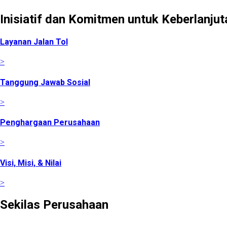
Inisiatif dan Komitmen untuk Keberlanjut
Layanan Jalan Tol
>
Tanggung Jawab Sosial
>
Penghargaan Perusahaan
>
Visi, Misi, & Nilai
>
Sekilas Perusahaan
Didirikan pada tanggal 22 Februari 2008 berdasarkan Akta 