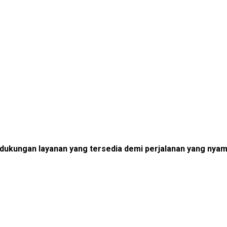
dengan masa konsesi 45 tahun.
 dukungan layanan yang tersedia demi perjalanan yang nyama