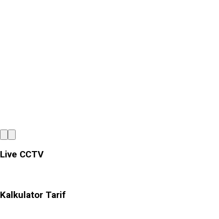
Tata Kelola
Membangun kepercayaan melalui tata
Live CCTV
Kalkulator Tarif