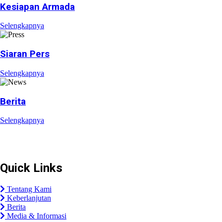
Kesiapan Armada
Selengkapnya
Siaran Pers
Selengkapnya
Berita
Selengkapnya
Plaza Tol Jatikarya, RT 002/RW 010, Kelurahan Jatikarya, 
Quick Links
Tentang Kami
Keberlanjutan
Berita
Media & Informasi