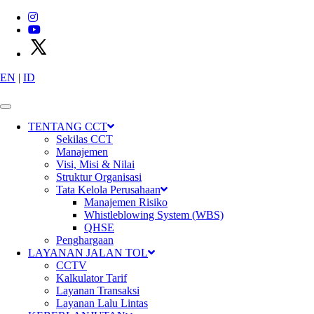
EN
|
ID
X
P
T
C
i
m
a
n
g
g
i
s
C
i
b
i
t
u
n
g
T
o
l
l
w
a
y
s
TENTANG CCT
Sekilas CCT
Manajemen
Visi, Misi & Nilai
Struktur Organisasi
Tata Kelola Perusahaan
Manajemen Risiko
Whistleblowing System (WBS)
QHSE
Penghargaan
Konektivitas
LAYANAN JALAN TOL
CCTV
Kalkulator Tarif
Layanan Transaksi
Layanan Lalu Lintas