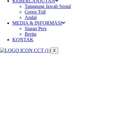
Meningkatkan konektivitas dan ber
KEBERLANJUTAN
Tanggung Jawab Sosial
Green Toll
Andal
MEDIA & INFORMASI
Siaran Pers
Berita
KONTAK
X
Keberlanjutan
Pengelolaan jalan tol yang berkela