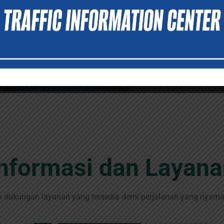
Informasi dan Layana
n dukungan layanan yang tersedia demi perjalanan yang nyaman