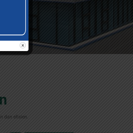
n
 dan efisien.