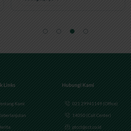
k Links
Hubungi Kami
Tentang Kami
021 29941149 (Office)
Keberlanjutan
14050 (Call Center)
Berita
ptcct@cct.co.id