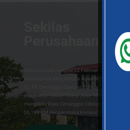
Sekilas
Perusahaan
Didirikan pada tanggal 22 Februari 2008
berdasarkan Akta Notaris Agus Madjid, SH No.
52, PT Cimanggis Cibitung Tollways (CCT)
merupakan Badan Usaha Jalan Tol yang
mengelola Ruas Cimanggis-Cibitung sepanjang
26.184 KM dengan masa konsesi 45 tahun.