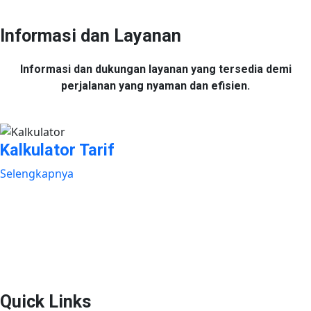
Informasi dan Layanan
Informasi dan dukungan layanan yang tersedia demi
perjalanan yang nyaman dan efisien.
Kalkulator Tarif
Selengkapnya
Plaza Tol Jatikarya, RT 002/RW 010, Kelurahan Jatikarya,
Kecamatan Jatisampurna, Kota Bekasi, Provinsi
Jawa Barat 17435
Quick Links