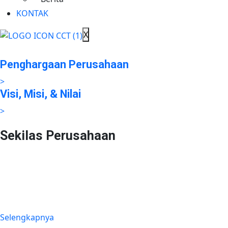
Layanan Jalan Tol
KONTAK
>
Tanggung Jawab Sosial
X
>
Penghargaan Perusahaan
>
Visi, Misi, & Nilai
>
Sekilas Perusahaan
Didirikan pada tanggal 22 Februari 2008 berdasarkan Akta
Notaris Agus Madjid, SH No. 52, PT Cimanggis Cibitung
Tollways (CCT) merupakan Badan Usaha Jalan Tol yang
mengelola Ruas Cimanggis-Cibitung sepanjang 26.184 KM
dengan masa konsesi 45 tahun.
Selengkapnya