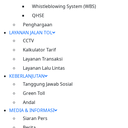
Whistleblowing System (WBS)
Konektivitas
QHSE
Penghargaan
Meningkatkan konektivitas dan
LAYANAN JALAN TOL
berperan dalam pertumbuhan
CCTV
ekonomi nasional
Kalkulator Tarif
Layanan Transaksi
Layanan Lalu Lintas
KEBERLANJUTAN
Live CCTV
Tanggung Jawab Sosial
Ruas Cimanggis Cibitung
Green Toll
Andal
Inisiatif dan Komitmen untuk
MEDIA & INFORMASI
Keberlanjutan
Siaran Pers
Berita