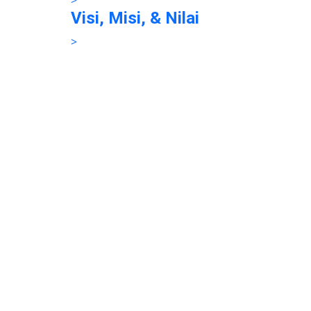
>
Visi, Misi, & Nilai
>
Sekilas Perusahaan