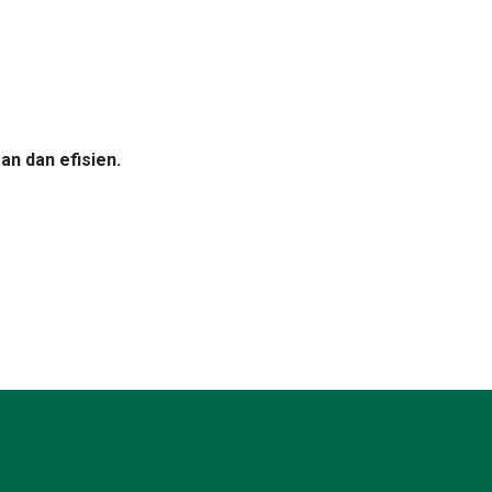
n dan efisien.
Kesiapan Armada
Selengkapnya