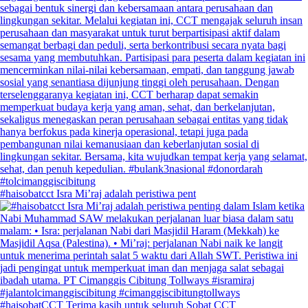
#haisobatcct Isra Mi’raj adalah peristiwa pent
#haisobatCCT Terima kasih untuk seluruh Sobat CCT