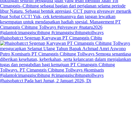
#haisobatcct Segenap Karyawan PT Cimanggis Cibitu
#haisobatcct Pada hari Jumat, 2 Januari 2026, Di