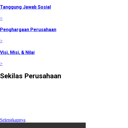
Tanggung Jawab Sosial
>
Penghargaan Perusahaan
>
Visi, Misi, & Nilai
>
Sekilas Perusahaan
Didirikan pada tanggal 22 Februari 2008 berdasarkan Akta
Notaris Agus Madjid, SH No. 52, PT Cimanggis Cibitung
Tollways (CCT) merupakan Badan Usaha Jalan Tol yang
mengelola Ruas Cimanggis-Cibitung sepanjang 26.184 KM
dengan masa konsesi 45 tahun.
Selengkapnya