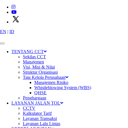
EN
|
ID
X
P
T
C
i
m
a
n
g
g
i
s
C
i
b
i
t
u
n
g
T
o
l
l
w
a
y
s
TENTANG CCT
Sekilas CCT
Manajemen
Visi, Misi & Nilai
Struktur Organisasi
Tata Kelola Perusahaan
Manajemen Risiko
Whistleblowing System (WBS)
QHSE
Penghargaan
LAYANAN JALAN TOL
CCTV
Kalkulator Tarif
Layanan Transaksi
Layanan Lalu Lintas