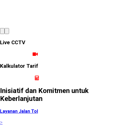
tata kelola yang kuat dan
berintegritas
Live CCTV
Ruas Cimanggis Cibitung
Kalkulator Tarif
Hitung Tarif Perjalanan
Inisiatif dan Komitmen untuk
Keberlanjutan
Layanan Jalan Tol
>