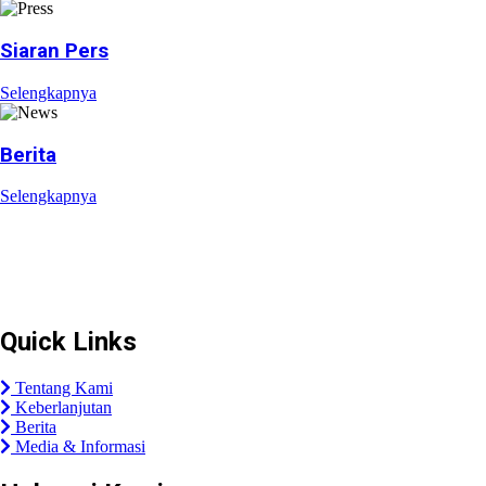
Siaran Pers
Selengkapnya
Berita
Selengkapnya
Plaza Tol Jatikarya, RT 002/RW 005, Kelurahan Jatikarya,
Kecamatan Jatisampurna, Kota Bekasi, Provinsi
Jawa Barat 17435
Quick Links
Tentang Kami
Keberlanjutan
Berita
Media & Informasi