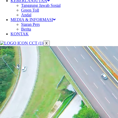
KEBERLANJUTAN
Tanggung Jawab Sosial
Green Toll
Andal
MEDIA & INFORMASI
Siaran Pers
Berita
KONTAK
X