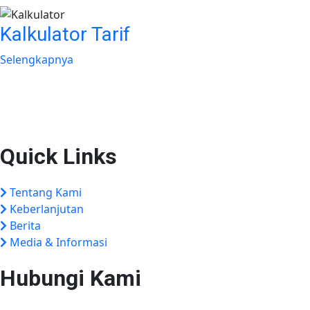
Kalkulator Tarif
Selengkapnya
Plaza Tol Jatikarya, RT 002/RW 010, Kelurahan Jatikarya, Keca
Quick Links
Tentang Kami
Keberlanjutan
Berita
Media & Informasi
Hubungi Kami