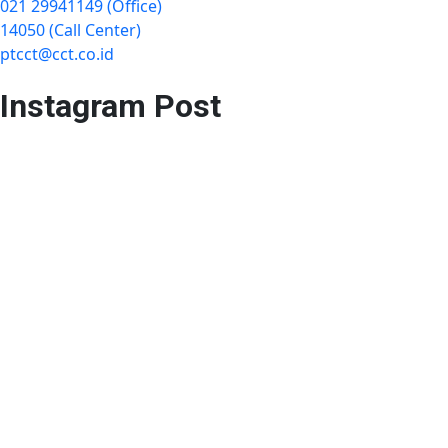
021 29941149 (Office)
14050 (Call Center)
ptcct@cct.co.id
Instagram Post