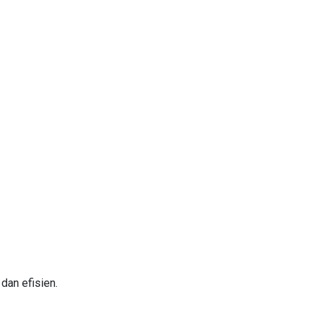
CT) merupakan Badan Usaha Jalan Tol yang mengelola Ruas
dan efisien.