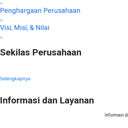
>
Penghargaan Perusahaan
>
Visi, Misi, & Nilai
>
Sekilas Perusahaan
Didirikan pada tanggal 22 Februari 2008 berdasarkan Akta Nota
Cimanggis-Cibitung sepanjang 26.184 KM dengan masa konsesi 
Selengkapnya
Informasi dan Layanan
Informasi d