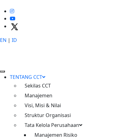
EN
|
ID
X
P
T
C
i
m
a
n
g
g
i
s
C
i
b
i
t
u
n
g
T
o
l
l
w
a
y
s
TENTANG CCT
Sekilas CCT
Manajemen
Visi, Misi & Nilai
Struktur Organisasi
Tata Kelola Perusahaan
Manajemen Risiko