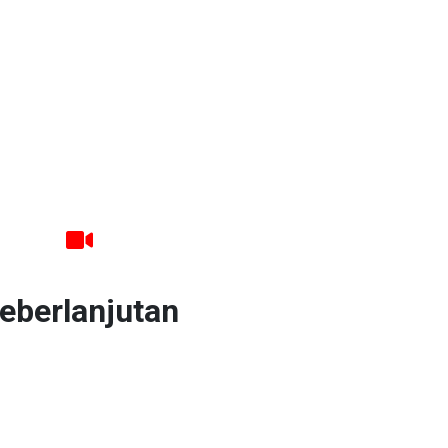
 dan berperan dalam pertumbuhan ek
Ruas Cimanggis Cibitung
eberlanjutan