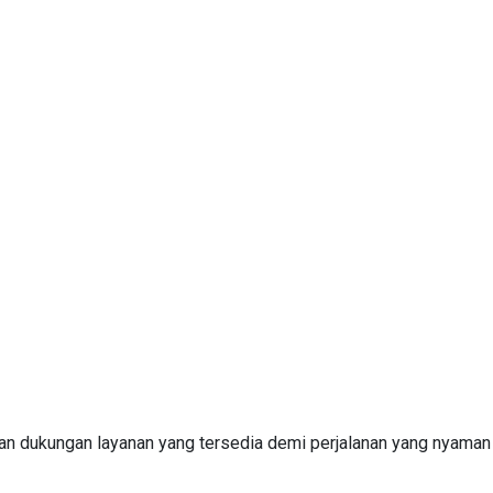
ris Agus Madjid, SH No. 52, PT Cimanggis Cibitung Tollways (C
45 tahun.
an dukungan layanan yang tersedia demi perjalanan yang nyaman 