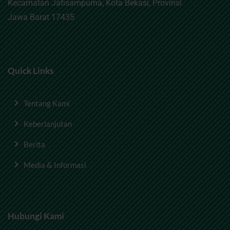
Kecamatan Jatisampurna, Kota Bekasi, Provinsi
Jawa Barat 17435
Quick Links
Tentang Kami
Keberlanjutan
Berita
Media & Informasi
Hubungi Kami