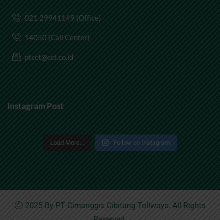
021 29941149 (Office)
14050 (Call Center)
ptcct@cct.co.id
Instagram Post
Load More...
Follow on Instagram
2025 By
PT Cimanggis Cibitung Tollways
. All Rights
Reserved.