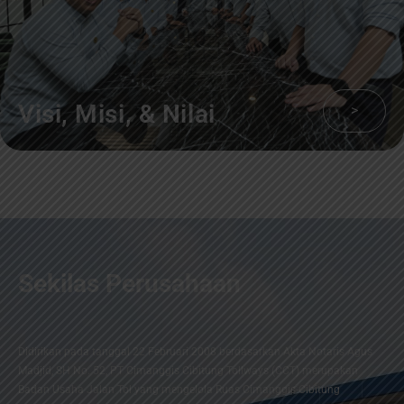
Visi, Misi, & Nilai
>
Sekilas Perusahaan
Didirikan pada tanggal 22 Februari 2008 berdasarkan Akta Notaris Agus
Madjid, SH No. 52, PT Cimanggis Cibitung Tollways (CCT) merupakan
Badan Usaha Jalan Tol yang mengelola Ruas Cimanggis-Cibitung