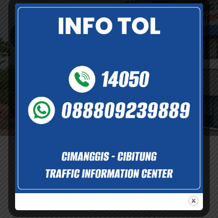
sepanjang 26.184 KM dengan masa konsesi 45 tahun.
Selengkapnya
Informasi dan Layanan
Informasi dan dukungan layanan yang tersedia demi