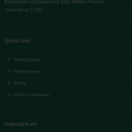
Kecamatan Jatisampurna, Kota Bekasi, Provinsi
Jawa Barat 17435
Quick Links
Tentang Kami
Keberlanjutan
Berita
Media & Informasi
Hubungi Kami