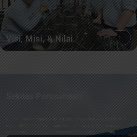
Visi, Misi, & Nilai
>
Sekilas Perusahaan
Didirikan pada tanggal 22 Februari 2008 berdasarkan Akta Notaris Agus
Madjid, SH No. 52, PT Cimanggis Cibitung Tollways (CCT) merupakan
Badan Usaha Jalan Tol yang mengelola Ruas Cimanggis-Cibitung