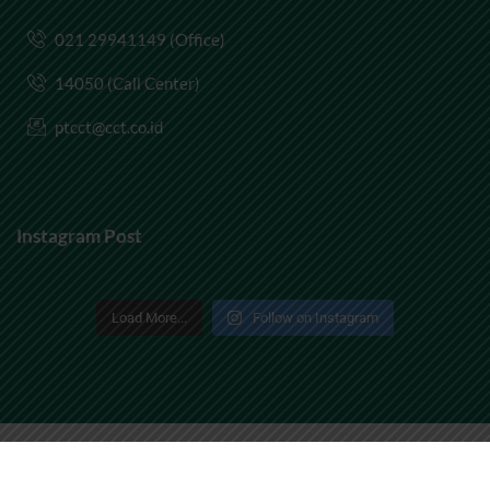
021 29941149 (Office)
14050 (Call Center)
ptcct@cct.co.id
Instagram Post
Load More...
Follow on Instagram
2025 By
PT Cimanggis Cibitung Tollways
. All Rights
Reserved.