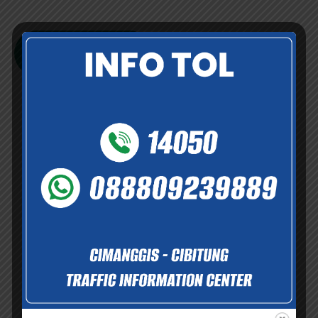
sepanjang 26.184 KM dengan masa konsesi 45 tahun.
Selengkapnya
Informasi dan Layanan
Informasi dan dukungan layanan yang tersedia demi