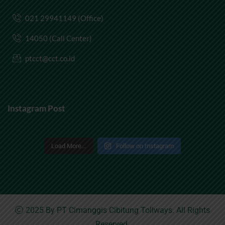
021 29941149 (Office)
14050 (Call Center)
ptcct@cct.co.id
Instagram Post
Load More...
Follow on Instagram
2025 By
PT Cimanggis Cibitung Tollways
. All Rights
Reserved.