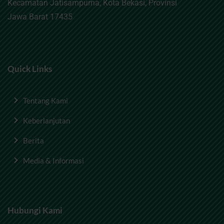
Kecamatan Jatisampurna, Kota Bekasi, Provinsi
Jawa Barat 17435
Quick Links
Tentang Kami
Keberlanjutan
Berita
Media & Informasi
Hubungi Kami