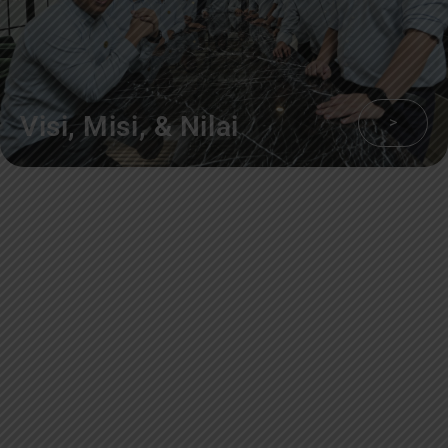
Visi, Misi, & Nilai
>
Sekilas Perusahaan
Didirikan pada tanggal 22 Februari 2008 berdasarkan Akta Notaris Agus
Madjid, SH No. 52, PT Cimanggis Cibitung Tollways (CCT) merupakan
Badan Usaha Jalan Tol yang mengelola Ruas Cimanggis-Cibitung