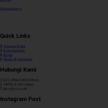
Selengkapnya
Plaza Tol Jatikarya, RT 002/RW 005, Kelurahan Jatikarya, Kecamatan
Jatisampurna, Kota Bekasi, Provinsi Jawa Barat 17435
Quick Links
Tentang Kami
Keberlanjutan
Berita
Media & Informasi
Hubungi Kami
021 29941149 (Office)
14050 (Call Center)
ptcct@cct.co.id
Instagram Post