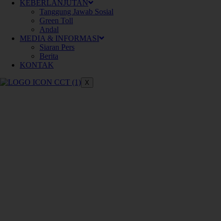
Meningkatkan konektivitas dan
KEBERLANJUTAN
Tanggung Jawab Sosial
berperan dalam pertumbuhan ekonomi
Green Toll
nasional
Andal
MEDIA & INFORMASI
Siaran Pers
Berita
KONTAK
X
Keberlanjutan
Pengelolaan jalan tol yang
berkelanjutan untuk mendukung