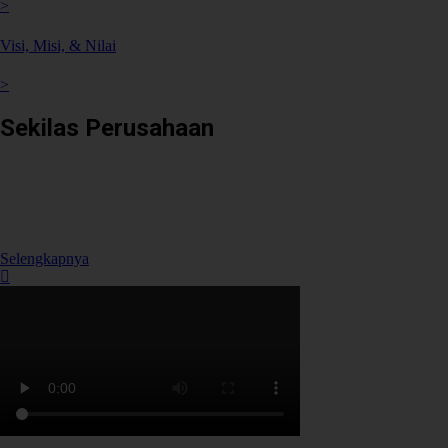
>
Visi, Misi, & Nilai
>
Sekilas Perusahaan
Didirikan pada tanggal 22 Februari 2008 berdasarkan Akta Notaris
Agus Madjid, SH No. 52, PT Cimanggis Cibitung Tollways (CCT)
merupakan Badan Usaha Jalan Tol yang mengelola Ruas Cimanggis-
Cibitung sepanjang 26.184 KM dengan masa konsesi 45 tahun.
Selengkapnya