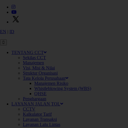
EN
|
ID
X
P
T
C
i
m
a
n
g
g
i
s
C
i
b
i
t
u
n
g
T
o
l
l
w
a
y
s
TENTANG CCT
Sekilas CCT
Manajemen
Visi, Misi & Nilai
Struktur Organisasi
Tata Kelola Perusahaan
Manajemen Risiko
Whistleblowing System (WBS)
QHSE
Penghargaan
Konektivitas
LAYANAN JALAN TOL
CCTV
Kalkulator Tarif
Layanan Transaksi
Layanan Lalu Lintas