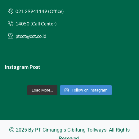
021 29941149 (Office)
14050 (Call Center)
ptcct@cct.co.id
Instagram Post
Load More...
Follow on Instagram
2025 By
PT Cimanggis Cibitung Tollways
. All Rights
Reserved.