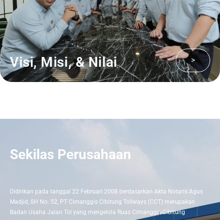
Visi, Misi, & Nilai
>
Sekilas Perusahaan
Didirikan pada tanggal 22 Februari 2008 berdasarkan Akta Notaris Agus
Madjid, SH No. 52, PT Cimanggis Cibitung Tollways (CCT) merupakan
Badan Usaha Jalan Tol yang mengelola Ruas Cimanggis-Cibitung