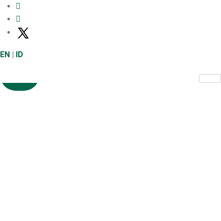
EN
|
ID
X
Konektivitas
Meningkatkan konektivitas dan
berperan dalam pertumbuhan
ekonomi nasional