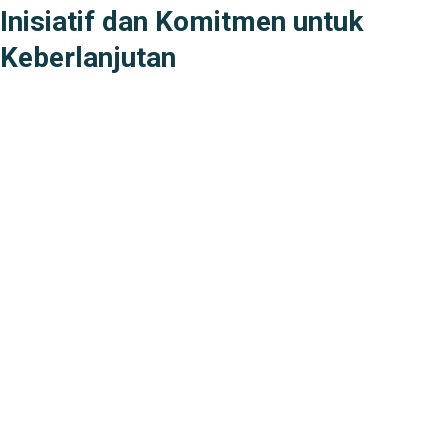
Inisiatif dan Komitmen untuk
Keberlanjutan
Layanan Jalan Tol
Tanggung Jawab Sosial
Penghargaan Perusahaan