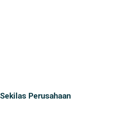
Visi, Misi, & Nilai
>
Sekilas Perusahaan
Didirikan pada tanggal 22 Februari 2008 berdasarkan Akta
Notaris Agus Madjid, SH No. 52, PT Cimanggis Cibitung
Tollways (CCT) merupakan Badan Usaha Jalan Tol yang