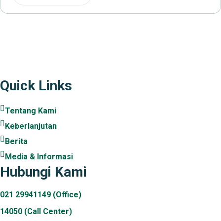
Plaza Tol Jatikarya, RT 002/RW 010, Kelurahan Jatikarya,
Kecamatan Jatisampurna, Kota Bekasi, Provinsi
Jawa Barat 17435
Quick Links
Tentang Kami
Keberlanjutan
Berita
Media & Informasi
Hubungi Kami
021 29941149 (Office)
14050 (Call Center)