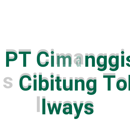
P
T
C
i
m
a
n
g
g
i
s
C
i
b
i
t
u
n
g
T
o
l
l
w
a
y
s