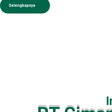
Selengkapnya
I
P
T
C
i
m
a