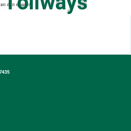
n dan efisien.
17435