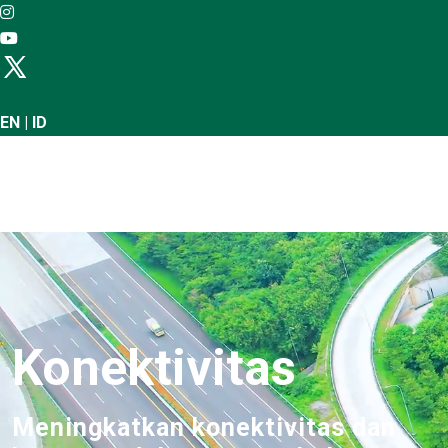
EN
|
ID
X
Konektivitas
Meningkatkan konektivitas dan