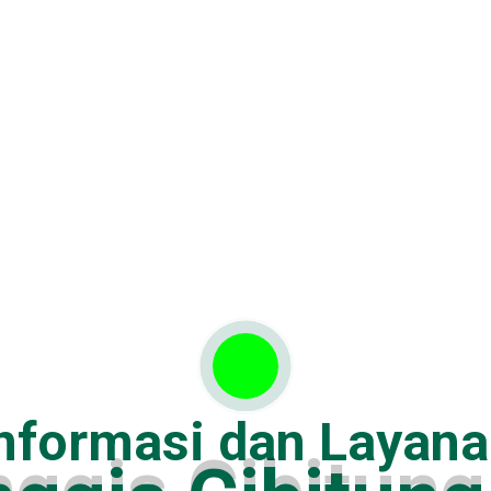
nformasi dan Layan
n
g
g
i
s
C
i
b
i
t
u
n
g