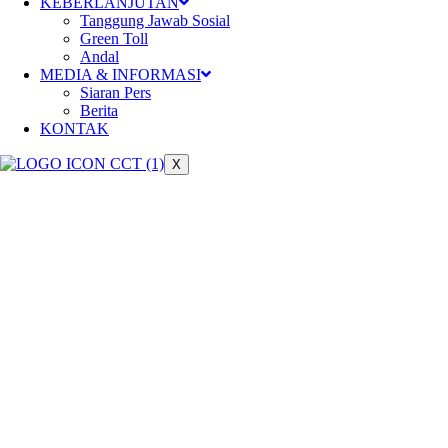
Meningkatkan konektivitas dan
KEBERLANJUTAN
Tanggung Jawab Sosial
berperan dalam pertumbuhan
Green Toll
Andal
ekonomi nasional
MEDIA & INFORMASI
Siaran Pers
Berita
KONTAK
X
Keberlanjutan
Pengelolaan jalan tol yang
berkelanjutan untuk mendukung