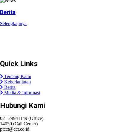
Berita
Selengkapnya
Plaza Tol Jatikarya, RT 002/RW 010, Kelurahan Jatikarya,
Kecamatan Jatisampurna, Kota Bekasi, Provinsi
Jawa Barat 17435
Quick Links
Tentang Kami
Keberlanjutan
Berita
Media & Informasi
Hubungi Kami
021 29941149 (Office)
14050 (Call Center)
ptcct@cct.co.id