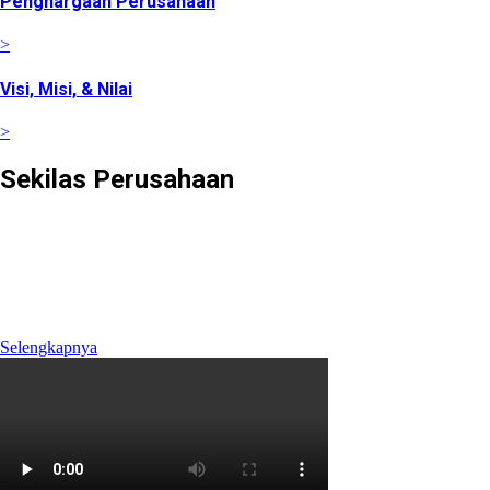
Penghargaan Perusahaan
>
Visi, Misi, & Nilai
>
Sekilas Perusahaan
Didirikan pada tanggal 22 Februari 2008 berdasarkan Akta
Notaris Agus Madjid, SH No. 52, PT Cimanggis Cibitung
Tollways (CCT) merupakan Badan Usaha Jalan Tol yang
mengelola Ruas Cimanggis-Cibitung sepanjang 26.184 KM
dengan masa konsesi 45 tahun.
Selengkapnya