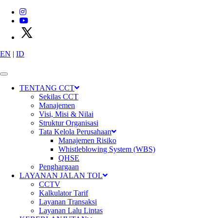
EN
|
ID
X
P
T
C
i
m
a
n
g
g
i
s
C
i
b
i
t
u
n
g
T
o
l
l
w
a
y
s
TENTANG CCT
Sekilas CCT
Manajemen
Visi, Misi & Nilai
Struktur Organisasi
Tata Kelola Perusahaan
Manajemen Risiko
Whistleblowing System (WBS)
QHSE
Penghargaan
Konektivitas
LAYANAN JALAN TOL
CCTV
Kalkulator Tarif
Layanan Transaksi
Layanan Lalu Lintas