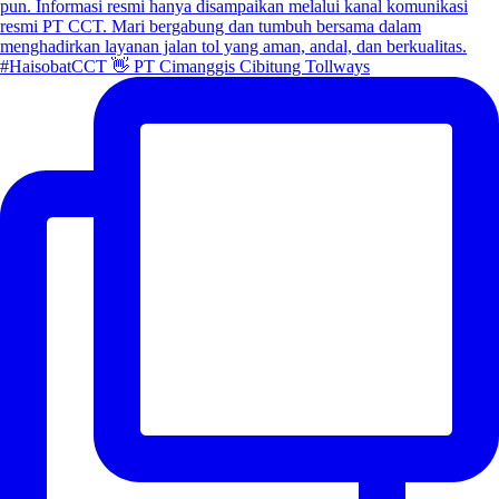
#HaisobatCCT 👋 PT Cimanggis Cibitung Tollways