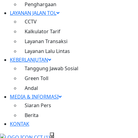
berperan dalam pertumbuhan
Penghargaan
ekonomi nasional
LAYANAN JALAN TOL
CCTV
Kalkulator Tarif
Layanan Transaksi
Live CCTV
Layanan Lalu Lintas
Ruas Cimanggis Cibitung
KEBERLANJUTAN
Tanggung Jawab Sosial
Inisiatif dan Komitmen untuk
Green Toll
Keberlanjutan
Andal
Layanan Jalan Tol
MEDIA & INFORMASI
>
Siaran Pers
Tanggung Jawab Sosial
Berita
>
KONTAK
Penghargaan Perusahaan
X