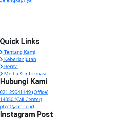
Plaza Tol Jatikarya, RT 002/RW 010, Kelurahan Jatikarya,
Kecamatan Jatisampurna, Kota Bekasi, Provinsi
Jawa Barat 17435
Quick Links
Tentang Kami
Keberlanjutan
Berita
Media & Informasi
Hubungi Kami
021 29941149 (Office)
14050 (Call Center)
ptcct@cct.co.id
Instagram Post