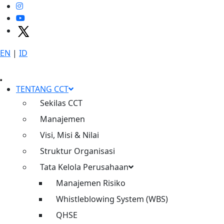
EN
|
ID
X
P
T
C
i
m
a
n
g
g
i
s
C
i
b
i
t
u
n
g
T
o
l
l
w
a
y
s
TENTANG CCT
Sekilas CCT
Manajemen
Visi, Misi & Nilai
Struktur Organisasi
Tata Kelola Perusahaan
Konektivitas
Manajemen Risiko
Whistleblowing System (WBS)
Meningkatkan konektivitas dan
QHSE