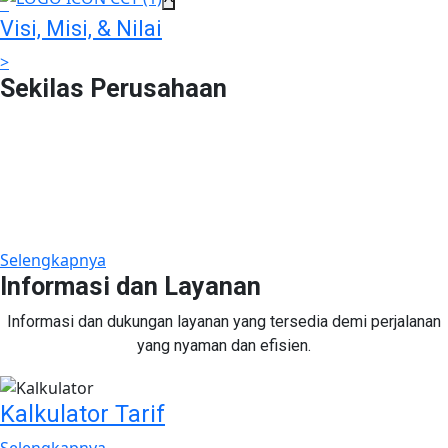
>
Visi, Misi, & Nilai
>
Sekilas Perusahaan
Didirikan pada tanggal 22 Februari 2008 berdasarkan Akta
Notaris Agus Madjid, SH No. 52, PT Cimanggis Cibitung
Tollways (CCT) merupakan Badan Usaha Jalan Tol yang
mengelola Ruas Cimanggis-Cibitung sepanjang 26.184 KM
dengan masa konsesi 45 tahun.
Selengkapnya
Informasi dan Layanan
Informasi dan dukungan layanan yang tersedia demi perjalanan
yang nyaman dan efisien.
Kalkulator Tarif
Selengkapnya