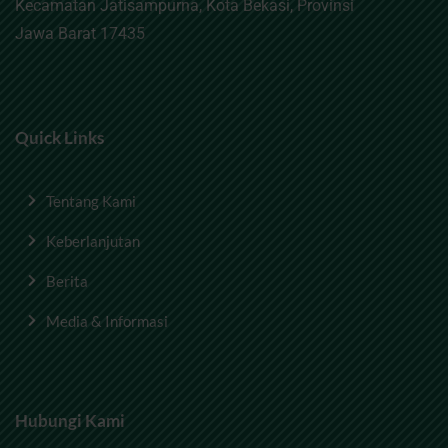
Kecamatan Jatisampurna, Kota Bekasi, Provinsi
Jawa Barat 17435
Quick Links
Tentang Kami
Keberlanjutan
Berita
Media & Informasi
Hubungi Kami