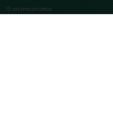
021 29941149 (Office)
14050 (Call Center)
ptcct@cct.co.id
Instagram Post
Load More...
Follow on Instagram
2025 By
PT Cimanggis Cibitung Tollways
. All Rights
Reserved.