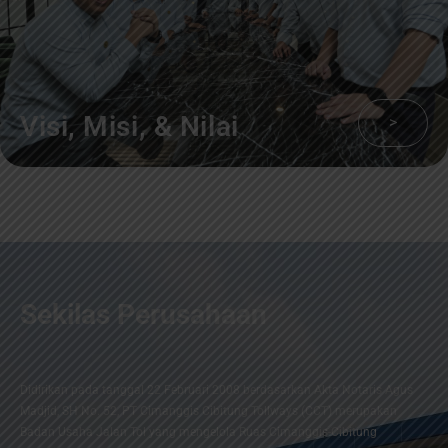
Visi, Misi, & Nilai
>
Sekilas Perusahaan
Didirikan pada tanggal 22 Februari 2008 berdasarkan Akta Notaris Agus
Madjid, SH No. 52, PT Cimanggis Cibitung Tollways (CCT) merupakan
Badan Usaha Jalan Tol yang mengelola Ruas Cimanggis-Cibitung