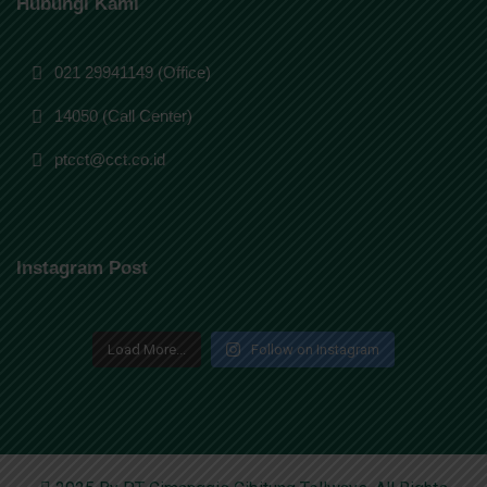
Hubungi Kami
021 29941149 (Office)
14050 (Call Center)
ptcct@cct.co.id
Instagram Post
Load More...
Follow on Instagram