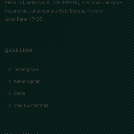
Plaza Tol Jatikarya, RT 002/RW 010, Kelurahan Jatikarya,
Kecamatan Jatisampurna, Kota Bekasi, Provinsi
Jawa Barat 17435
Quick Links
Tentang Kami
Keberlanjutan
Berita
Media & Informasi