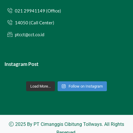
021 29941149 (Office)
14050 (Call Center)
ptcct@cct.co.id
Instagram Post
Load More...
Follow on Instagram
2025 By
PT Cimanggis Cibitung Tollways
. All Rights
Reserved.