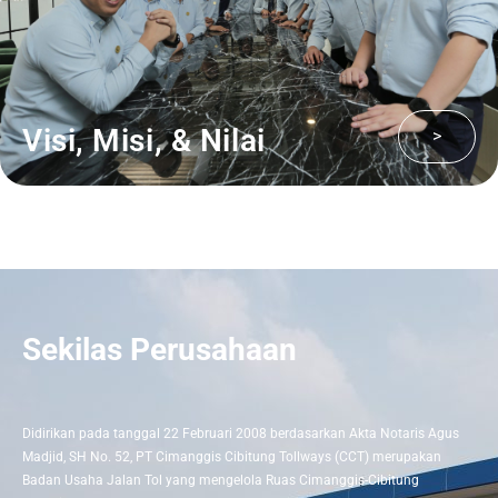
Visi, Misi, & Nilai
>
Sekilas Perusahaan
Didirikan pada tanggal 22 Februari 2008 berdasarkan Akta Notaris Agus
Madjid, SH No. 52, PT Cimanggis Cibitung Tollways (CCT) merupakan
Badan Usaha Jalan Tol yang mengelola Ruas Cimanggis-Cibitung