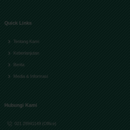
Quick Links
Tentang Kami
Keberlanjutan
Berita
Media & Informasi
Hubungi Kami
021 29941149 (Office)