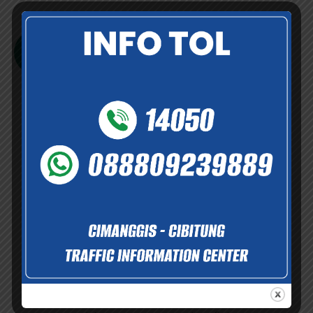
sepanjang 26.184 KM dengan masa konsesi 45 tahun.
Selengkapnya
Informasi dan Layanan
Informasi dan dukungan layanan yang tersedia demi