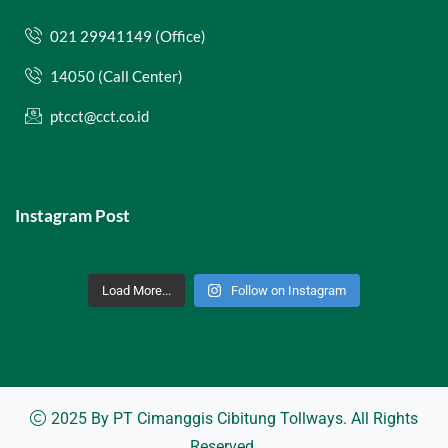
021 29941149 (Office)
14050 (Call Center)
ptcct@cct.co.id
Instagram Post
Load More...
Follow on Instagram
2025 By
PT Cimanggis Cibitung Tollways
. All Rights
Reserved.