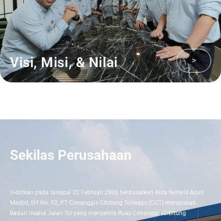
Visi, Misi, & Nilai
>
Sekilas Perusahaan
Didirikan pada tanggal 22 Februari 2008 berdasarkan Akta Notaris Agus
Madjid, SH No. 52, PT Cimanggis Cibitung Tollways (CCT) merupakan
Badan Usaha Jalan Tol yang mengelola Ruas Cimanggis-Cibitung