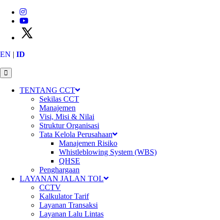
EN
|
ID
TENTANG CCT
Sekilas CCT
Manajemen
Visi, Misi & Nilai
Struktur Organisasi
Tata Kelola Perusahaan
Manajemen Risiko
Whistleblowing System (WBS)
QHSE
Penghargaan
LAYANAN JALAN TOL
CCTV
Kalkulator Tarif
Layanan Transaksi
Layanan Lalu Lintas