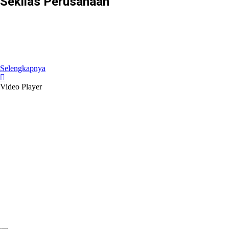
Sekilas Perusahaan
Didirikan pada tanggal 22 Februari 2008 berdasarkan Akta Notaris
Agus Madjid, SH No. 52, PT Cimanggis Cibitung Tollways (CCT)
merupakan Badan Usaha Jalan Tol yang mengelola Ruas Cimanggis-
Cibitung sepanjang 26.184 KM dengan masa konsesi 45 tahun.
Selengkapnya
Video Player