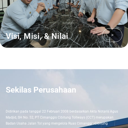
Visi, Misi, & Nilai
>
Sekilas Perusahaan
Didirikan pada tanggal 22 Februari 2008 berdasarkan Akta Notaris Agus
Madjid, SH No. 52, PT Cimanggis Cibitung Tollways (CCT) merupakan
Badan Usaha Jalan Tol yang mengelola Ruas Cimanggis-Cibitung